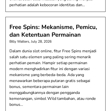
perhatian adalah kebocoran identitas dan…
Free Spins: Mekanisme, Pemicu,
dan Ketentuan Permainan
Billy Walters,
July 28, 2026
Dalam dunia slot online, fitur Free Spins menjadi
salah satu elemen yang paling sering menarik
perhatian pemain. Hampir setiap permainan
modern menghadirkan fitur ini dengan variasi
mekanisme yang berbeda-beda. Ada yang
menawarkan beberapa putaran gratis sebagai
bonus, sementara permainan lain
menggabungkannya dengan pengganda
kemenangan, simbol Wild tambahan, atau ronde
bonus…