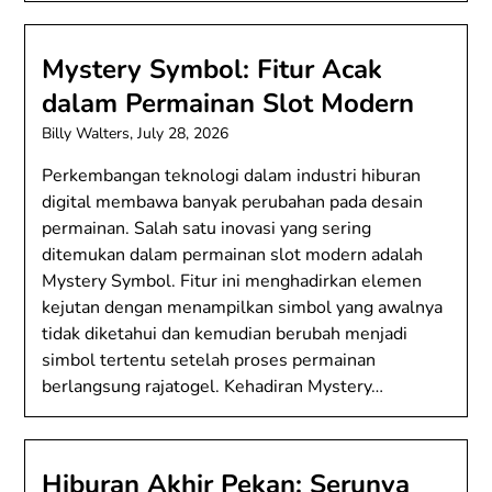
Mystery Symbol: Fitur Acak
dalam Permainan Slot Modern
Billy Walters,
July 28, 2026
Perkembangan teknologi dalam industri hiburan
digital membawa banyak perubahan pada desain
permainan. Salah satu inovasi yang sering
ditemukan dalam permainan slot modern adalah
Mystery Symbol. Fitur ini menghadirkan elemen
kejutan dengan menampilkan simbol yang awalnya
tidak diketahui dan kemudian berubah menjadi
simbol tertentu setelah proses permainan
berlangsung rajatogel. Kehadiran Mystery…
Hiburan Akhir Pekan: Serunya