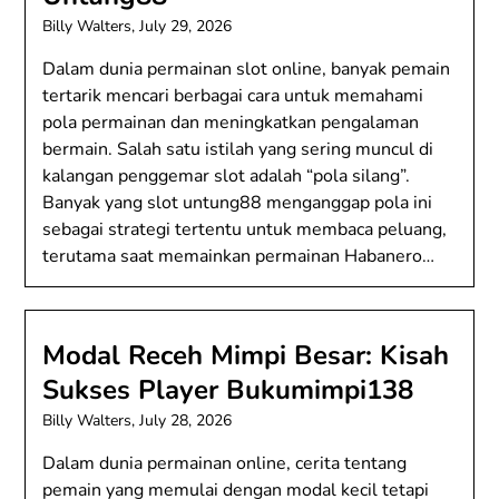
Billy Walters,
July 29, 2026
Dalam dunia permainan slot online, banyak pemain
tertarik mencari berbagai cara untuk memahami
pola permainan dan meningkatkan pengalaman
bermain. Salah satu istilah yang sering muncul di
kalangan penggemar slot adalah “pola silang”.
Banyak yang slot untung88 menganggap pola ini
sebagai strategi tertentu untuk membaca peluang,
terutama saat memainkan permainan Habanero…
Modal Receh Mimpi Besar: Kisah
Sukses Player Bukumimpi138
Billy Walters,
July 28, 2026
Dalam dunia permainan online, cerita tentang
pemain yang memulai dengan modal kecil tetapi