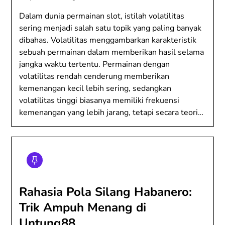
Dalam dunia permainan slot, istilah volatilitas
sering menjadi salah satu topik yang paling banyak
dibahas. Volatilitas menggambarkan karakteristik
sebuah permainan dalam memberikan hasil selama
jangka waktu tertentu. Permainan dengan
volatilitas rendah cenderung memberikan
kemenangan kecil lebih sering, sedangkan
volatilitas tinggi biasanya memiliki frekuensi
kemenangan yang lebih jarang, tetapi secara teori…
Rahasia Pola Silang Habanero:
Trik Ampuh Menang di
Untung88