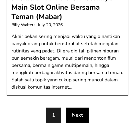
Main Slot Online Bersama
Teman (Mabar)
Billy Walters,
July 20, 2026
Akhir pekan sering menjadi waktu yang dinantikan
banyak orang untuk beristirahat setelah menjalani
rutinitas yang padat. Di era digital, pilihan hiburan
pun semakin beragam, mulai dari menonton film
bersama, bermain game multipemain, hingga
mengikuti berbagai aktivitas daring bersama teman.
Salah satu topik yang cukup sering muncul dalam
diskusi komunitas internet…
1
Next