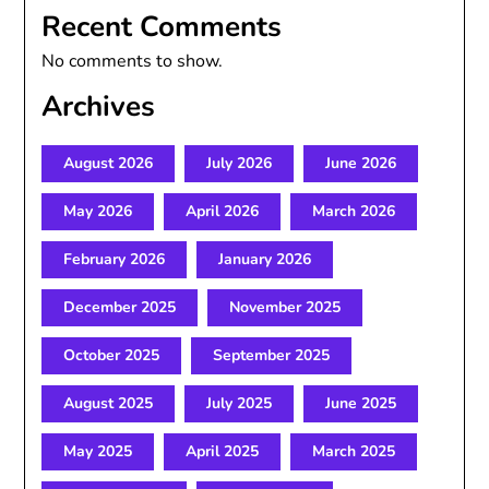
Recent Comments
No comments to show.
Archives
August 2026
July 2026
June 2026
May 2026
April 2026
March 2026
February 2026
January 2026
December 2025
November 2025
October 2025
September 2025
August 2025
July 2025
June 2025
May 2025
April 2025
March 2025