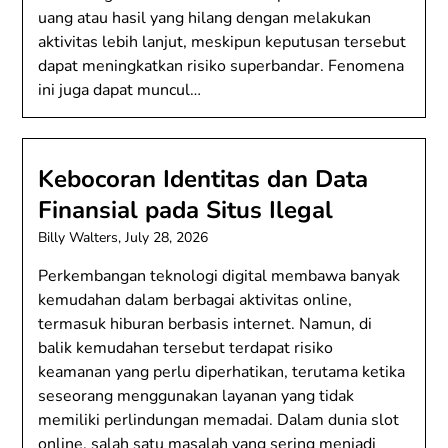
uang atau hasil yang hilang dengan melakukan
aktivitas lebih lanjut, meskipun keputusan tersebut
dapat meningkatkan risiko superbandar. Fenomena
ini juga dapat muncul…
Kebocoran Identitas dan Data
Finansial pada Situs Ilegal
Billy Walters,
July 28, 2026
Perkembangan teknologi digital membawa banyak
kemudahan dalam berbagai aktivitas online,
termasuk hiburan berbasis internet. Namun, di
balik kemudahan tersebut terdapat risiko
keamanan yang perlu diperhatikan, terutama ketika
seseorang menggunakan layanan yang tidak
memiliki perlindungan memadai. Dalam dunia slot
online, salah satu masalah yang sering menjadi