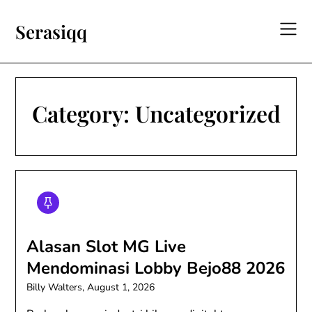
Skip
to
Serasiqq
content
Category:
Uncategorized
Alasan Slot MG Live
Mendominasi Lobby Bejo88 2026
Billy Walters,
August 1, 2026