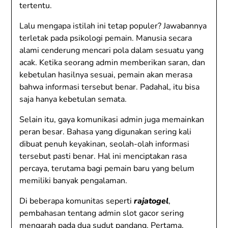
tertentu.
Lalu mengapa istilah ini tetap populer? Jawabannya
terletak pada psikologi pemain. Manusia secara
alami cenderung mencari pola dalam sesuatu yang
acak. Ketika seorang admin memberikan saran, dan
kebetulan hasilnya sesuai, pemain akan merasa
bahwa informasi tersebut benar. Padahal, itu bisa
saja hanya kebetulan semata.
Selain itu, gaya komunikasi admin juga memainkan
peran besar. Bahasa yang digunakan sering kali
dibuat penuh keyakinan, seolah-olah informasi
tersebut pasti benar. Hal ini menciptakan rasa
percaya, terutama bagi pemain baru yang belum
memiliki banyak pengalaman.
Di beberapa komunitas seperti
rajatogel
,
pembahasan tentang admin slot gacor sering
mengarah pada dua sudut pandang. Pertama,