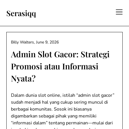
Skip
to
Serasiqq
content
Billy Walters,
June 9, 2026
Admin Slot Gacor: Strategi
Promosi atau Informasi
Nyata?
Dalam dunia slot online, istilah “admin slot gacor”
sudah menjadi hal yang cukup sering muncul di
berbagai komunitas. Sosok ini biasanya
digambarkan sebagai pihak yang memiliki
“informasi dalam” tentang permainan—mulai dari