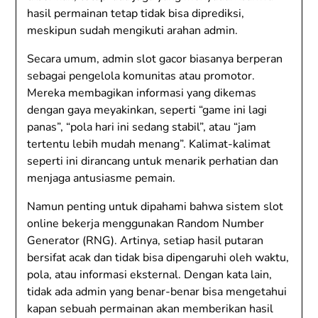
hasil permainan tetap tidak bisa diprediksi,
meskipun sudah mengikuti arahan admin.
Secara umum, admin slot gacor biasanya berperan
sebagai pengelola komunitas atau promotor.
Mereka membagikan informasi yang dikemas
dengan gaya meyakinkan, seperti “game ini lagi
panas”, “pola hari ini sedang stabil”, atau “jam
tertentu lebih mudah menang”. Kalimat-kalimat
seperti ini dirancang untuk menarik perhatian dan
menjaga antusiasme pemain.
Namun penting untuk dipahami bahwa sistem slot
online bekerja menggunakan Random Number
Generator (RNG). Artinya, setiap hasil putaran
bersifat acak dan tidak bisa dipengaruhi oleh waktu,
pola, atau informasi eksternal. Dengan kata lain,
tidak ada admin yang benar-benar bisa mengetahui
kapan sebuah permainan akan memberikan hasil