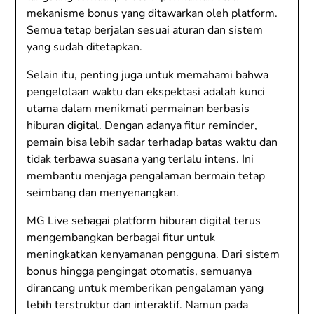
mekanisme bonus yang ditawarkan oleh platform.
Semua tetap berjalan sesuai aturan dan sistem
yang sudah ditetapkan.
Selain itu, penting juga untuk memahami bahwa
pengelolaan waktu dan ekspektasi adalah kunci
utama dalam menikmati permainan berbasis
hiburan digital. Dengan adanya fitur reminder,
pemain bisa lebih sadar terhadap batas waktu dan
tidak terbawa suasana yang terlalu intens. Ini
membantu menjaga pengalaman bermain tetap
seimbang dan menyenangkan.
MG Live sebagai platform hiburan digital terus
mengembangkan berbagai fitur untuk
meningkatkan kenyamanan pengguna. Dari sistem
bonus hingga pengingat otomatis, semuanya
dirancang untuk memberikan pengalaman yang
lebih terstruktur dan interaktif. Namun pada