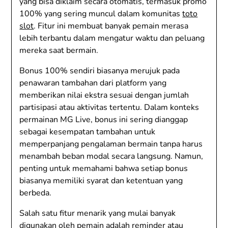
yang bisa diklaim secara otomatis, termasuk promo
100% yang sering muncul dalam komunitas
toto
slot
. Fitur ini membuat banyak pemain merasa
lebih terbantu dalam mengatur waktu dan peluang
mereka saat bermain.
Bonus 100% sendiri biasanya merujuk pada
penawaran tambahan dari platform yang
memberikan nilai ekstra sesuai dengan jumlah
partisipasi atau aktivitas tertentu. Dalam konteks
permainan MG Live, bonus ini sering dianggap
sebagai kesempatan tambahan untuk
memperpanjang pengalaman bermain tanpa harus
menambah beban modal secara langsung. Namun,
penting untuk memahami bahwa setiap bonus
biasanya memiliki syarat dan ketentuan yang
berbeda.
Salah satu fitur menarik yang mulai banyak
digunakan oleh pemain adalah reminder atau