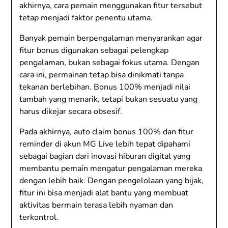
akhirnya, cara pemain menggunakan fitur tersebut
tetap menjadi faktor penentu utama.
Banyak pemain berpengalaman menyarankan agar
fitur bonus digunakan sebagai pelengkap
pengalaman, bukan sebagai fokus utama. Dengan
cara ini, permainan tetap bisa dinikmati tanpa
tekanan berlebihan. Bonus 100% menjadi nilai
tambah yang menarik, tetapi bukan sesuatu yang
harus dikejar secara obsesif.
Pada akhirnya, auto claim bonus 100% dan fitur
reminder di akun MG Live lebih tepat dipahami
sebagai bagian dari inovasi hiburan digital yang
membantu pemain mengatur pengalaman mereka
dengan lebih baik. Dengan pengelolaan yang bijak,
fitur ini bisa menjadi alat bantu yang membuat
aktivitas bermain terasa lebih nyaman dan
terkontrol.