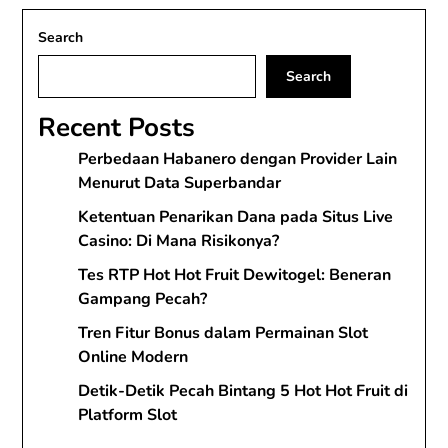
Search
Search
Recent Posts
Perbedaan Habanero dengan Provider Lain
Menurut Data Superbandar
Ketentuan Penarikan Dana pada Situs Live
Casino: Di Mana Risikonya?
Tes RTP Hot Hot Fruit Dewitogel: Beneran
Gampang Pecah?
Tren Fitur Bonus dalam Permainan Slot
Online Modern
Detik-Detik Pecah Bintang 5 Hot Hot Fruit di
Platform Slot