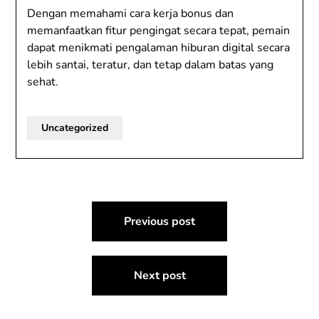
Dengan memahami cara kerja bonus dan
memanfaatkan fitur pengingat secara tepat, pemain
dapat menikmati pengalaman hiburan digital secara
lebih santai, teratur, dan tetap dalam batas yang
sehat.
Uncategorized
Post
Previous post
navigation
Next post