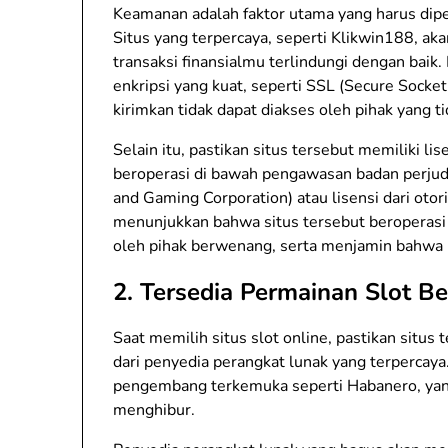
Keamanan adalah faktor utama yang harus dipe
Situs yang terpercaya, seperti Klikwin188, ak
transaksi finansialmu terlindungi dengan baik.
enkripsi yang kuat, seperti SSL (Secure Socke
kirimkan tidak dapat diakses oleh pihak yang 
Selain itu, pastikan situs tersebut memiliki li
beroperasi di bawah pengawasan badan perju
and Gaming Corporation) atau lisensi dari otorit
menunjukkan bahwa situs tersebut beroperasi 
oleh pihak berwenang, serta menjamin bahwa p
2. Tersedia Permainan Slot Be
Saat memilih situs slot online, pastikan situ
dari penyedia perangkat lunak yang terpercay
pengembang terkemuka seperti Habanero, yang
menghibur.