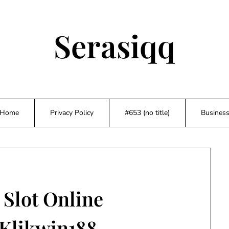
Serasiqq
Home
Privacy Policy
#653 (no title)
Busines
 Slot Online
 Klikwin188