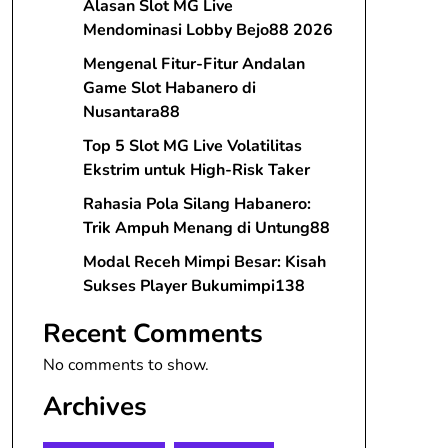
Alasan Slot MG Live
Mendominasi Lobby Bejo88 2026
Mengenal Fitur-Fitur Andalan
Game Slot Habanero di
Nusantara88
Top 5 Slot MG Live Volatilitas
Ekstrim untuk High-Risk Taker
Rahasia Pola Silang Habanero:
Trik Ampuh Menang di Untung88
Modal Receh Mimpi Besar: Kisah
Sukses Player Bukumimpi138
Recent Comments
No comments to show.
Archives