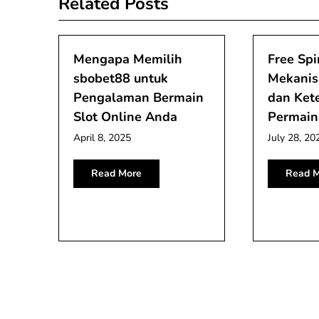
Related Posts
Mengapa Memilih
Free Spi
sbobet88 untuk
Mekanis
Pengalaman Bermain
dan Ket
Slot Online Anda
Permain
April 8, 2025
July 28, 20
Read More
Read M