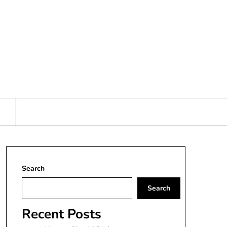
s
Search
Search
Recent Posts