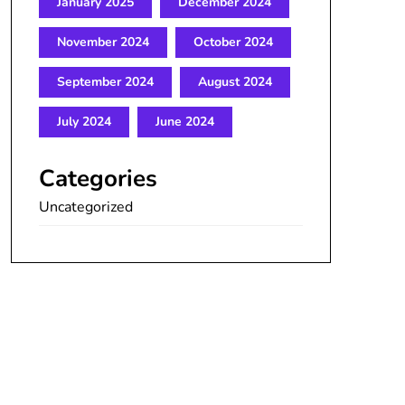
January 2025
December 2024
November 2024
October 2024
September 2024
August 2024
July 2024
June 2024
Categories
Uncategorized