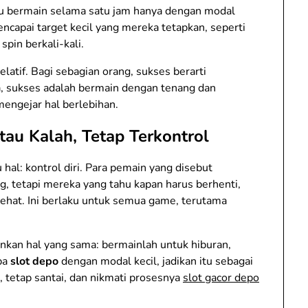
 bermain selama satu jam hanya dengan modal
encapai target kecil yang mereka tetapkan, seperti
pin berkali-kali.
elatif. Bagi sebagian orang, sukses berarti
ya, sukses adalah bermain dengan tenang dan
engejar hal berlebihan.
tau Kalah, Tetap Terkontrol
 hal: kontrol diri. Para pemain yang disebut
g, tetapi mereka yang tahu kapan harus berhenti,
rehat. Ini berlaku untuk semua game, terutama
kan hal yang sama: bermainlah untuk hiburan,
ba
slot depo
dengan modal kecil, jadikan itu sebagai
tetap santai, dan nikmati prosesnya
slot gacor depo