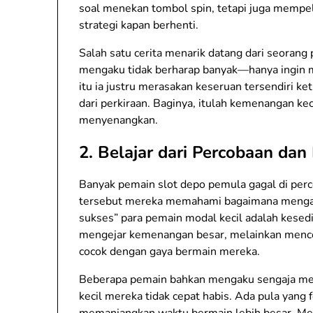
soal menekan tombol spin, tetapi juga mempela
strategi kapan berhenti.
Salah satu cerita menarik datang dari seoran
mengaku tidak berharap banyak—hanya ingin m
itu ia justru merasakan keseruan tersendiri k
dari perkiraan. Baginya, itulah kemenangan 
menyenangkan.
2. Belajar dari Percobaan dan
Banyak pemain slot depo pemula gagal di perc
tersebut mereka memahami bagaimana mengatur
sukses” para pemain modal kecil adalah kesedi
mengejar kemenangan besar, melainkan menco
cocok dengan gaya bermain mereka.
Beberapa pemain bahkan mengaku sengaja mema
kecil mereka tidak cepat habis. Ada pula yang 