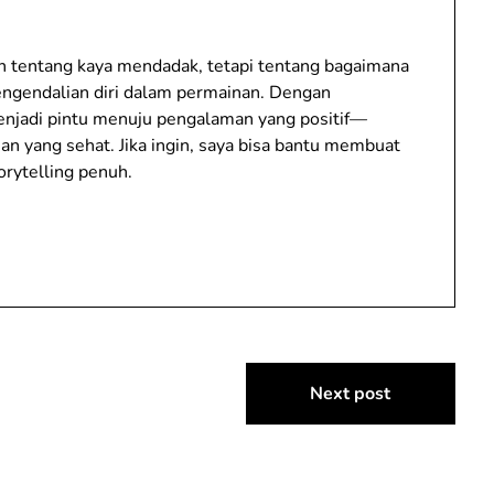
ah tentang kaya mendadak, tetapi tentang bagaimana
ngendalian diri dalam permainan. Dengan
menjadi pintu menuju pengalaman yang positif—
n yang sehat. Jika ingin, saya bisa bantu membuat
torytelling penuh.
Next post