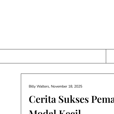
Skip
to
content
Billy Walters,
November 18, 2025
Cerita Sukses Pema
Modal Kecil