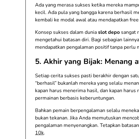
Ada yang merasa sukses ketika mereka mampu
kecil. Ada pula yang bangga karena berhasil m
kembali ke modal awal atau mendapatkan free s
Konsep sukses dalam dunia
slot depo
sangat r
mengetahui batasan diri. Bagi sebagian lainn
mendapatkan pengalaman positif tanpa perlu m
5. Akhir yang Bijak: Menang a
Setiap cerita sukses pasti berakhir dengan satu
“berhasil” bukanlah mereka yang selalu menan
kapan harus menerima hasil, dan kapan harus 
permainan berbasis keberuntungan.
Bahkan pemain berpengalaman selalu menekan
bukan tekanan. Jika Anda memutuskan menco
pengalaman menyenangkan. Tetapkan batasan, 
10k
.