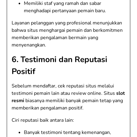
Memiliki staf yang ramah dan sabar
menghadapi pertanyaan pemain baru.
Layanan pelanggan yang profesional menunjukkan
bahwa situs menghargai pemain dan berkomitmen
memberikan pengalaman bermain yang
menyenangkan.
6. Testimoni dan Reputasi
Positif
Sebelum mendaftar, cek reputasi situs melalui
testimoni pemain lain atau review online. Situs
slot
resmi
biasanya memiliki banyak pemain tetap yang
memberikan pengalaman positif.
Ciri reputasi baik antara lain:
Banyak testimoni tentang kemenangan,