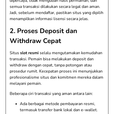
dipercaya, tidak mengubah hasil permainan, dan
semua transaksi dilakukan secara legal dan aman.
Jadi, sebelum mendaftar, pastikan situs yang dipilih
menampilkan informasi lisensi secara jelas.
2. Proses Deposit dan
Withdraw Cepat
Situs
slot resmi
selalu mengutamakan kemudahan
transaksi. Pemain bisa melakukan deposit dan
withdraw dengan cepat, tanpa potongan atau
prosedur rumit. Kecepatan proses ini menunjukkan
profesionalisme situs dan komitmen mereka dalam
melayani pemain.
Beberapa ciri transaksi yang aman antara lain:
Ada berbagai metode pembayaran resmi,
termasuk transfer bank lokal dan e-wallet.