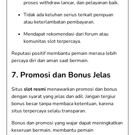
proses withdraw lancar, dan pelayanan baik.
Tidak ada keluhan serius terkait penipuan
atau keterlambatan pembayaran.
Mendapat rekomendasi dari forum atau
komunitas slot terpercaya.
Reputasi positif membantu pemain merasa lebih
percaya diri dan aman saat bermain.
7. Promosi dan Bonus Jelas
Situs
slot resmi
menawarkan promosi dan bonus
dengan syarat yang jelas dan adil. Jangan tergiur
bonus besar tanpa membaca ketentuan, karena
situs terpercaya selalu transparan.
Bonus dan promosi yang wajar dapat meningkatkan
keseruan bermain, membantu pemain