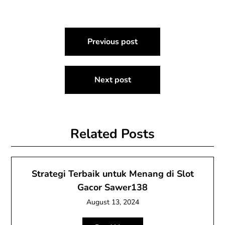
Post
Previous post
navigation
Next post
Related Posts
Strategi Terbaik untuk Menang di Slot
Gacor Sawer138
August 13, 2024