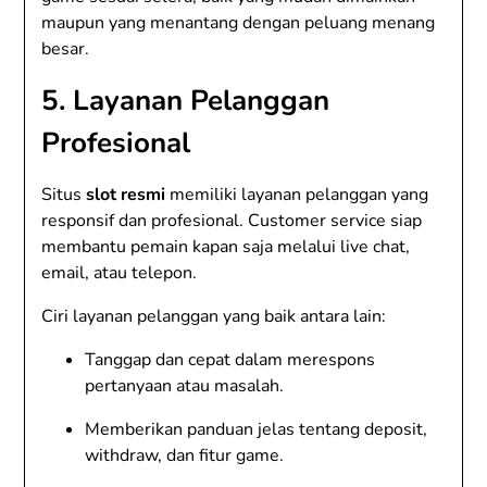
maupun yang menantang dengan peluang menang
besar.
5. Layanan Pelanggan
Profesional
Situs
slot resmi
memiliki layanan pelanggan yang
responsif dan profesional. Customer service siap
membantu pemain kapan saja melalui live chat,
email, atau telepon.
Ciri layanan pelanggan yang baik antara lain:
Tanggap dan cepat dalam merespons
pertanyaan atau masalah.
Memberikan panduan jelas tentang deposit,
withdraw, dan fitur game.