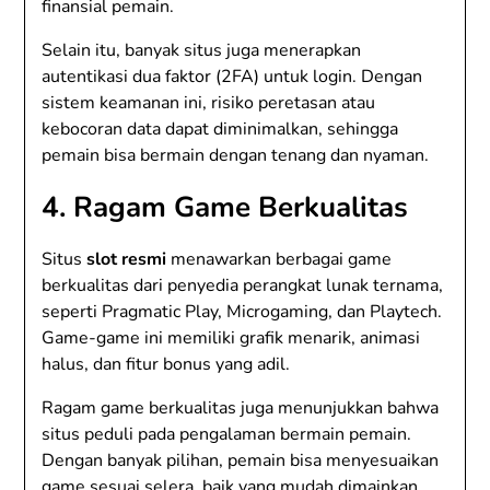
finansial pemain.
Selain itu, banyak situs juga menerapkan
autentikasi dua faktor (2FA) untuk login. Dengan
sistem keamanan ini, risiko peretasan atau
kebocoran data dapat diminimalkan, sehingga
pemain bisa bermain dengan tenang dan nyaman.
4. Ragam Game Berkualitas
Situs
slot resmi
menawarkan berbagai game
berkualitas dari penyedia perangkat lunak ternama,
seperti Pragmatic Play, Microgaming, dan Playtech.
Game-game ini memiliki grafik menarik, animasi
halus, dan fitur bonus yang adil.
Ragam game berkualitas juga menunjukkan bahwa
situs peduli pada pengalaman bermain pemain.
Dengan banyak pilihan, pemain bisa menyesuaikan
game sesuai selera, baik yang mudah dimainkan