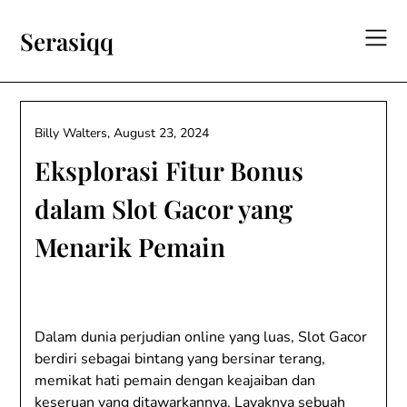
Skip
to
Serasiqq
content
Billy Walters,
August 23, 2024
Eksplorasi Fitur Bonus
dalam Slot Gacor yang
Menarik Pemain
Dalam dunia perjudian online yang luas, Slot Gacor
berdiri sebagai bintang yang bersinar terang,
memikat hati pemain dengan keajaiban dan
keseruan yang ditawarkannya. Layaknya sebuah