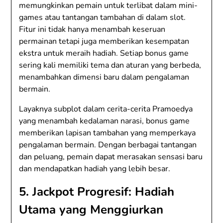
memungkinkan pemain untuk terlibat dalam mini-
games atau tantangan tambahan di dalam slot.
Fitur ini tidak hanya menambah keseruan
permainan tetapi juga memberikan kesempatan
ekstra untuk meraih hadiah. Setiap bonus game
sering kali memiliki tema dan aturan yang berbeda,
menambahkan dimensi baru dalam pengalaman
bermain.
Layaknya subplot dalam cerita-cerita Pramoedya
yang menambah kedalaman narasi, bonus game
memberikan lapisan tambahan yang memperkaya
pengalaman bermain. Dengan berbagai tantangan
dan peluang, pemain dapat merasakan sensasi baru
dan mendapatkan hadiah yang lebih besar.
5. Jackpot Progresif: Hadiah
Utama yang Menggiurkan