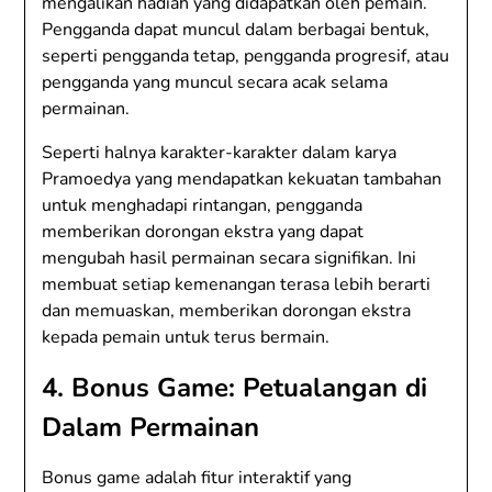
mengalikan hadiah yang didapatkan oleh pemain.
Pengganda dapat muncul dalam berbagai bentuk,
seperti pengganda tetap, pengganda progresif, atau
pengganda yang muncul secara acak selama
permainan.
Seperti halnya karakter-karakter dalam karya
Pramoedya yang mendapatkan kekuatan tambahan
untuk menghadapi rintangan, pengganda
memberikan dorongan ekstra yang dapat
mengubah hasil permainan secara signifikan. Ini
membuat setiap kemenangan terasa lebih berarti
dan memuaskan, memberikan dorongan ekstra
kepada pemain untuk terus bermain.
4. Bonus Game: Petualangan di
Dalam Permainan
Bonus game adalah fitur interaktif yang