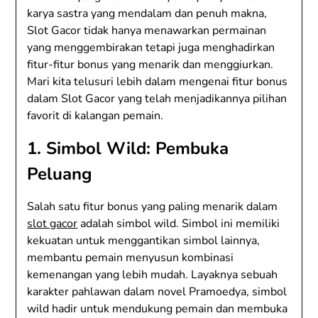
karya sastra yang mendalam dan penuh makna,
Slot Gacor tidak hanya menawarkan permainan
yang menggembirakan tetapi juga menghadirkan
fitur-fitur bonus yang menarik dan menggiurkan.
Mari kita telusuri lebih dalam mengenai fitur bonus
dalam Slot Gacor yang telah menjadikannya pilihan
favorit di kalangan pemain.
1. Simbol Wild: Pembuka
Peluang
Salah satu fitur bonus yang paling menarik dalam
slot gacor
adalah simbol wild. Simbol ini memiliki
kekuatan untuk menggantikan simbol lainnya,
membantu pemain menyusun kombinasi
kemenangan yang lebih mudah. Layaknya sebuah
karakter pahlawan dalam novel Pramoedya, simbol
wild hadir untuk mendukung pemain dan membuka