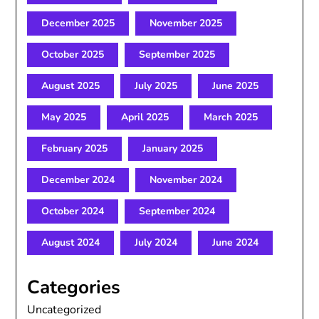
December 2025
November 2025
October 2025
September 2025
August 2025
July 2025
June 2025
May 2025
April 2025
March 2025
February 2025
January 2025
December 2024
November 2024
October 2024
September 2024
August 2024
July 2024
June 2024
Categories
Uncategorized