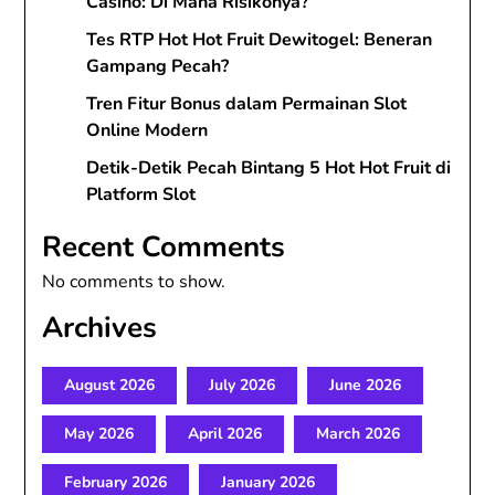
Casino: Di Mana Risikonya?
Tes RTP Hot Hot Fruit Dewitogel: Beneran
Gampang Pecah?
Tren Fitur Bonus dalam Permainan Slot
Online Modern
Detik-Detik Pecah Bintang 5 Hot Hot Fruit di
Platform Slot
Recent Comments
No comments to show.
Archives
August 2026
July 2026
June 2026
May 2026
April 2026
March 2026
February 2026
January 2026