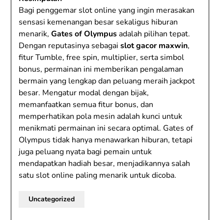
Bagi penggemar slot online yang ingin merasakan
sensasi kemenangan besar sekaligus hiburan
menarik,
Gates of Olympus
adalah pilihan tepat.
Dengan reputasinya sebagai
slot gacor maxwin
,
fitur Tumble, free spin, multiplier, serta simbol
bonus, permainan ini memberikan pengalaman
bermain yang lengkap dan peluang meraih jackpot
besar. Mengatur modal dengan bijak,
memanfaatkan semua fitur bonus, dan
memperhatikan pola mesin adalah kunci untuk
menikmati permainan ini secara optimal. Gates of
Olympus tidak hanya menawarkan hiburan, tetapi
juga peluang nyata bagi pemain untuk
mendapatkan hadiah besar, menjadikannya salah
satu slot online paling menarik untuk dicoba.
Uncategorized