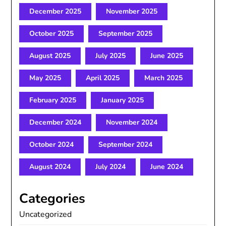
December 2025
November 2025
October 2025
September 2025
August 2025
July 2025
June 2025
May 2025
April 2025
March 2025
February 2025
January 2025
December 2024
November 2024
October 2024
September 2024
August 2024
July 2024
June 2024
Categories
Uncategorized