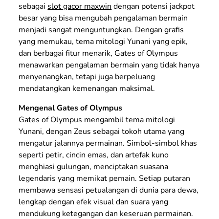
sebagai
slot gacor maxwin
dengan potensi jackpot
besar yang bisa mengubah pengalaman bermain
menjadi sangat menguntungkan. Dengan grafis
yang memukau, tema mitologi Yunani yang epik,
dan berbagai fitur menarik, Gates of Olympus
menawarkan pengalaman bermain yang tidak hanya
menyenangkan, tetapi juga berpeluang
mendatangkan kemenangan maksimal.
Mengenal Gates of Olympus
Gates of Olympus mengambil tema mitologi
Yunani, dengan Zeus sebagai tokoh utama yang
mengatur jalannya permainan. Simbol-simbol khas
seperti petir, cincin emas, dan artefak kuno
menghiasi gulungan, menciptakan suasana
legendaris yang memikat pemain. Setiap putaran
membawa sensasi petualangan di dunia para dewa,
lengkap dengan efek visual dan suara yang
mendukung ketegangan dan keseruan permainan.