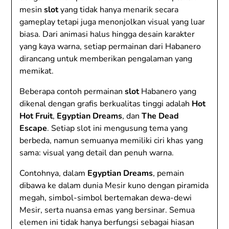
mesin
slot
yang tidak hanya menarik secara
gameplay tetapi juga menonjolkan visual yang luar
biasa. Dari animasi halus hingga desain karakter
yang kaya warna, setiap permainan dari Habanero
dirancang untuk memberikan pengalaman yang
memikat.
Beberapa contoh permainan
slot
Habanero yang
dikenal dengan grafis berkualitas tinggi adalah
Hot
Hot Fruit
,
Egyptian Dreams
, dan
The Dead
Escape
. Setiap slot ini mengusung tema yang
berbeda, namun semuanya memiliki ciri khas yang
sama: visual yang detail dan penuh warna.
Contohnya, dalam
Egyptian Dreams
, pemain
dibawa ke dalam dunia Mesir kuno dengan piramida
megah, simbol-simbol bertemakan dewa-dewi
Mesir, serta nuansa emas yang bersinar. Semua
elemen ini tidak hanya berfungsi sebagai hiasan