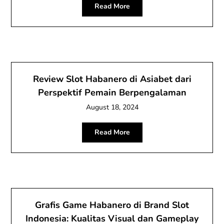
Read More
Review Slot Habanero di Asiabet dari
Perspektif Pemain Berpengalaman
August 18, 2024
Read More
Grafis Game Habanero di Brand Slot
Indonesia: Kualitas Visual dan Gameplay