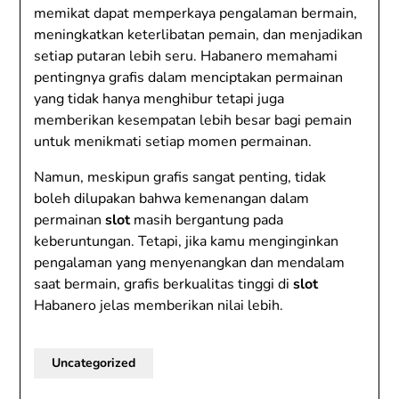
memikat dapat memperkaya pengalaman bermain,
meningkatkan keterlibatan pemain, dan menjadikan
setiap putaran lebih seru. Habanero memahami
pentingnya grafis dalam menciptakan permainan
yang tidak hanya menghibur tetapi juga
memberikan kesempatan lebih besar bagi pemain
untuk menikmati setiap momen permainan.
Namun, meskipun grafis sangat penting, tidak
boleh dilupakan bahwa kemenangan dalam
permainan
slot
masih bergantung pada
keberuntungan. Tetapi, jika kamu menginginkan
pengalaman yang menyenangkan dan mendalam
saat bermain, grafis berkualitas tinggi di
slot
Habanero jelas memberikan nilai lebih.
Uncategorized