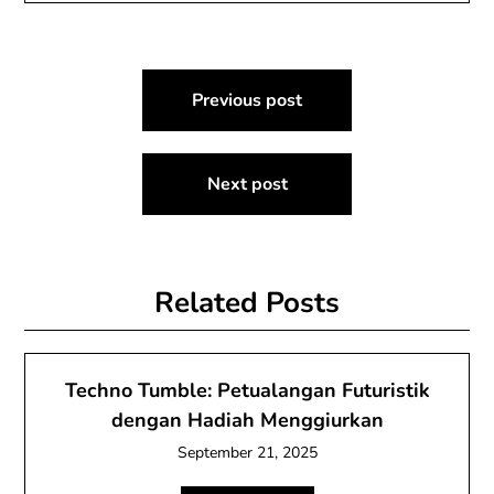
Post
Previous post
navigation
Next post
Related Posts
Techno Tumble: Petualangan Futuristik
dengan Hadiah Menggiurkan
September 21, 2025