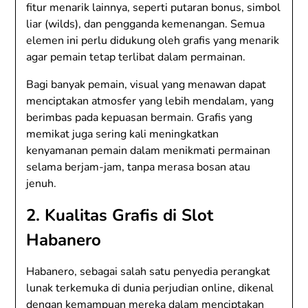
fitur menarik lainnya, seperti putaran bonus, simbol
liar (wilds), dan pengganda kemenangan. Semua
elemen ini perlu didukung oleh grafis yang menarik
agar pemain tetap terlibat dalam permainan.
Bagi banyak pemain, visual yang menawan dapat
menciptakan atmosfer yang lebih mendalam, yang
berimbas pada kepuasan bermain. Grafis yang
memikat juga sering kali meningkatkan
kenyamanan pemain dalam menikmati permainan
selama berjam-jam, tanpa merasa bosan atau
jenuh.
2.
Kualitas Grafis di Slot
Habanero
Habanero, sebagai salah satu penyedia perangkat
lunak terkemuka di dunia perjudian online, dikenal
dengan kemampuan mereka dalam menciptakan