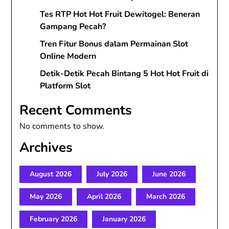
Tes RTP Hot Hot Fruit Dewitogel: Beneran
Gampang Pecah?
Tren Fitur Bonus dalam Permainan Slot
Online Modern
Detik-Detik Pecah Bintang 5 Hot Hot Fruit di
Platform Slot
Recent Comments
No comments to show.
Archives
August 2026
July 2026
June 2026
May 2026
April 2026
March 2026
February 2026
January 2026