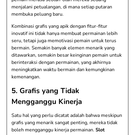
menjalani petualangan, di mana setiap putaran
membuka peluang baru.
Kombinasi grafis yang apik dengan fitur-fitur
inovatif ini tidak hanya membuat permainan lebih
seru, tetapi juga memotivasi pemain untuk terus
bermain. Semakin banyak elemen menarik yang
ditawarkan, semakin besar keinginan pemain untuk
berinteraksi dengan permainan, yang akhirnya
meningkatkan waktu bermain dan kemungkinan
kemenangan.
5.
Grafis yang Tidak
Mengganggu Kinerja
Satu hal yang perlu dicatat adalah bahwa meskipun
grafis yang menarik sangat penting, mereka tidak
boleh mengganggu kinerja permainan.
Slot