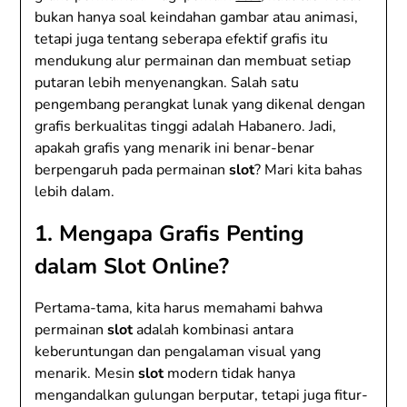
bukan hanya soal keindahan gambar atau animasi,
tetapi juga tentang seberapa efektif grafis itu
mendukung alur permainan dan membuat setiap
putaran lebih menyenangkan. Salah satu
pengembang perangkat lunak yang dikenal dengan
grafis berkualitas tinggi adalah Habanero. Jadi,
apakah grafis yang menarik ini benar-benar
berpengaruh pada permainan
slot
? Mari kita bahas
lebih dalam.
1.
Mengapa Grafis Penting
dalam Slot Online?
Pertama-tama, kita harus memahami bahwa
permainan
slot
adalah kombinasi antara
keberuntungan dan pengalaman visual yang
menarik. Mesin
slot
modern tidak hanya
mengandalkan gulungan berputar, tetapi juga fitur-