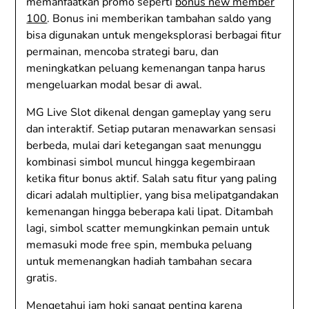
memanfaatkan promo seperti
bonus new member
100
. Bonus ini memberikan tambahan saldo yang
bisa digunakan untuk mengeksplorasi berbagai fitur
permainan, mencoba strategi baru, dan
meningkatkan peluang kemenangan tanpa harus
mengeluarkan modal besar di awal.
MG Live Slot dikenal dengan gameplay yang seru
dan interaktif. Setiap putaran menawarkan sensasi
berbeda, mulai dari ketegangan saat menunggu
kombinasi simbol muncul hingga kegembiraan
ketika fitur bonus aktif. Salah satu fitur yang paling
dicari adalah multiplier, yang bisa melipatgandakan
kemenangan hingga beberapa kali lipat. Ditambah
lagi, simbol scatter memungkinkan pemain untuk
memasuki mode free spin, membuka peluang
untuk memenangkan hadiah tambahan secara
gratis.
Mengetahui jam hoki sangat penting karena