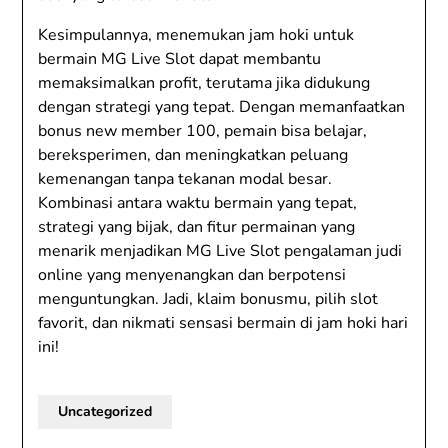
Kesimpulannya, menemukan jam hoki untuk
bermain MG Live Slot dapat membantu
memaksimalkan profit, terutama jika didukung
dengan strategi yang tepat. Dengan memanfaatkan
bonus new member 100, pemain bisa belajar,
bereksperimen, dan meningkatkan peluang
kemenangan tanpa tekanan modal besar.
Kombinasi antara waktu bermain yang tepat,
strategi yang bijak, dan fitur permainan yang
menarik menjadikan MG Live Slot pengalaman judi
online yang menyenangkan dan berpotensi
menguntungkan. Jadi, klaim bonusmu, pilih slot
favorit, dan nikmati sensasi bermain di jam hoki hari
ini!
Uncategorized