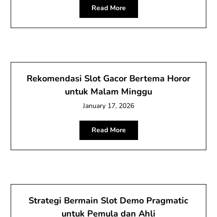
Read More
Rekomendasi Slot Gacor Bertema Horor
untuk Malam Minggu
January 17, 2026
Read More
Strategi Bermain Slot Demo Pragmatic
untuk Pemula dan Ahli