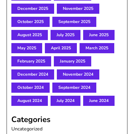
December 2025
November 2025
October 2025
September 2025
August 2025
July 2025
June 2025
May 2025
April 2025
March 2025
February 2025
January 2025
December 2024
November 2024
October 2024
September 2024
August 2024
July 2024
June 2024
Categories
Uncategorized