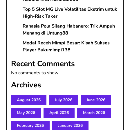
Top 5 Slot MG Live Volatilitas Ekstrim untuk
High-Risk Taker
Rahasia Pola Silang Habanero: Trik Ampuh
Menang di Untung88
Modal Receh Mimpi Besar: Kisah Sukses
Player Bukumimpi138
Recent Comments
No comments to show.
Archives
August 2026
July 2026
June 2026
May 2026
April 2026
March 2026
February 2026
January 2026