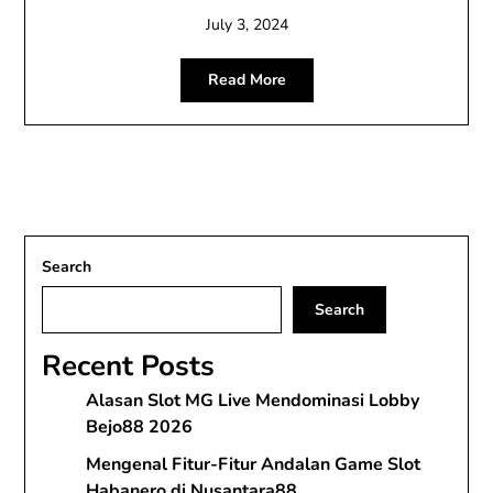
July 3, 2024
Read More
Search
Search
Recent Posts
Alasan Slot MG Live Mendominasi Lobby
Bejo88 2026
Mengenal Fitur-Fitur Andalan Game Slot
Habanero di Nusantara88