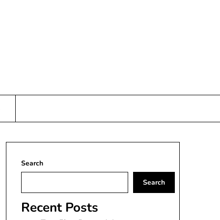
s
Search
Search
Recent Posts