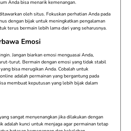
elum Anda bisa menarik kemenangan.
ditawarkan oleh situs. Fokuskan perhatian Anda pada
onus dengan bijak untuk meningkatkan pengalaman
uk terus bermain lebih lama dari yang seharusnya.
erbawa Emosi
ingin. Jangan biarkan emosi menguasai Anda,
rut-turut. Bermain dengan emosi yang tidak stabil
, yang bisa merugikan Anda. Cobalah untuk
 online adalah permainan yang bergantung pada
isa membuat keputusan yang lebih bijak dalam
yang sangat menyenangkan jika dilakukan dengan
ik adalah kunci untuk menjaga agar permainan tetap