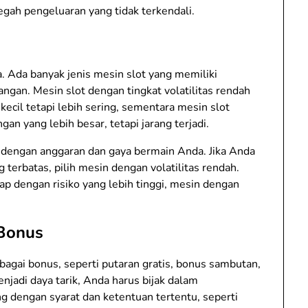
ah pengeluaran yang tidak terkendali.
. Ada banyak jenis mesin slot yang memiliki
angan. Mesin slot dengan tingkat volatilitas rendah
cil tetapi lebih sering, sementara mesin slot
n yang lebih besar, tetapi jarang terjadi.
 dengan anggaran dan gaya bermain Anda. Jika Anda
terbatas, pilih mesin dengan volatilitas rendah.
ap dengan risiko yang lebih tinggi, mesin dengan
 Bonus
agai bonus, seperti putaran gratis, bonus sambutan,
njadi daya tarik, Anda harus bijak dalam
g dengan syarat dan ketentuan tertentu, seperti