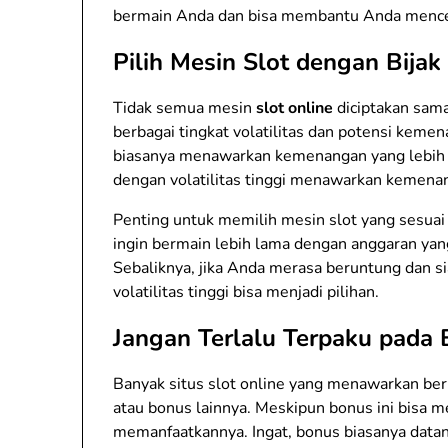
bermain Anda dan bisa membantu Anda menceg
Pilih Mesin Slot dengan Bijak
Tidak semua mesin
slot online
diciptakan sama
berbagai tingkat volatilitas dan potensi kemen
biasanya menawarkan kemenangan yang lebih ke
dengan volatilitas tinggi menawarkan kemenanga
Penting untuk memilih mesin slot yang sesuai
ingin bermain lebih lama dengan anggaran yang 
Sebaliknya, jika Anda merasa beruntung dan si
volatilitas tinggi bisa menjadi pilihan.
Jangan Terlalu Terpaku pada
Banyak situs slot online yang menawarkan berb
atau bonus lainnya. Meskipun bonus ini bisa me
memanfaatkannya. Ingat, bonus biasanya datan