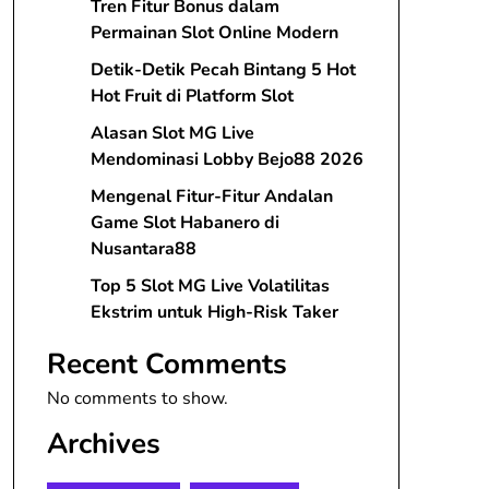
Tren Fitur Bonus dalam
Permainan Slot Online Modern
Detik-Detik Pecah Bintang 5 Hot
Hot Fruit di Platform Slot
Alasan Slot MG Live
Mendominasi Lobby Bejo88 2026
Mengenal Fitur-Fitur Andalan
Game Slot Habanero di
Nusantara88
Top 5 Slot MG Live Volatilitas
Ekstrim untuk High-Risk Taker
Recent Comments
No comments to show.
Archives