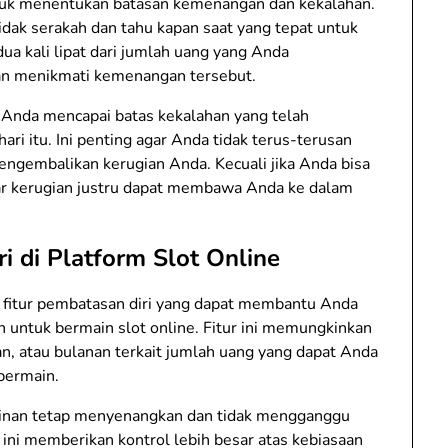
ntuk menentukan batasan kemenangan dan kekalahan.
k serakah dan tahu kapan saat yang tepat untuk
ua kali lipat dari jumlah uang yang Anda
dan menikmati kemenangan tersebut.
ika Anda mencapai batas kekalahan yang telah
ari itu. Ini penting agar Anda tidak terus-terusan
gembalikan kerugian Anda. Kecuali jika Anda bisa
ar kerugian justru dapat membawa Anda ke dalam
i di Platform Slot Online
 fitur pembatasan diri yang dapat membantu Anda
untuk bermain slot online. Fitur ini memungkinkan
, atau bulanan terkait jumlah uang yang dapat Anda
bermain.
mainan tetap menyenangkan dan tidak mengganggu
 ini memberikan kontrol lebih besar atas kebiasaan