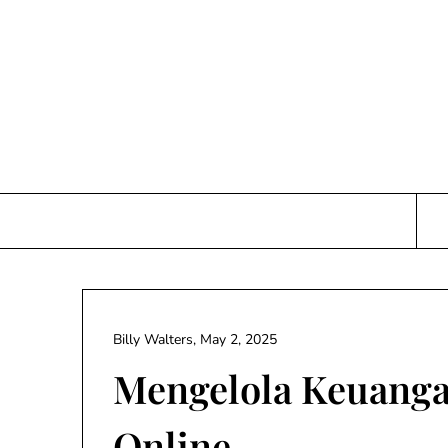
Skip
to
content
Billy Walters,
May 2, 2025
Mengelola Keuanga
Online