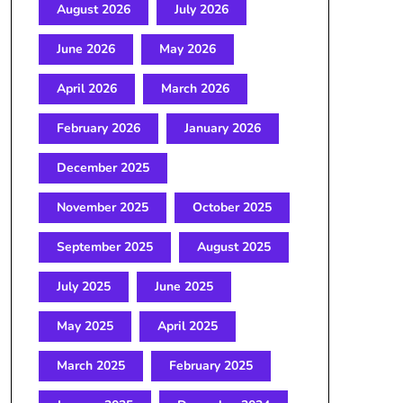
August 2026
July 2026
June 2026
May 2026
April 2026
March 2026
February 2026
January 2026
December 2025
November 2025
October 2025
September 2025
August 2025
July 2025
June 2025
May 2025
April 2025
March 2025
February 2025