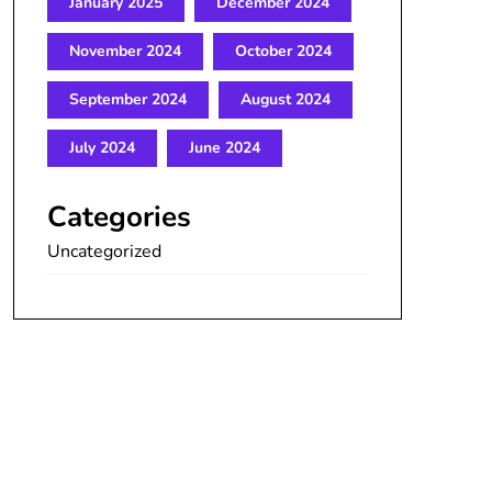
January 2025
December 2024
November 2024
October 2024
September 2024
August 2024
July 2024
June 2024
Categories
Uncategorized