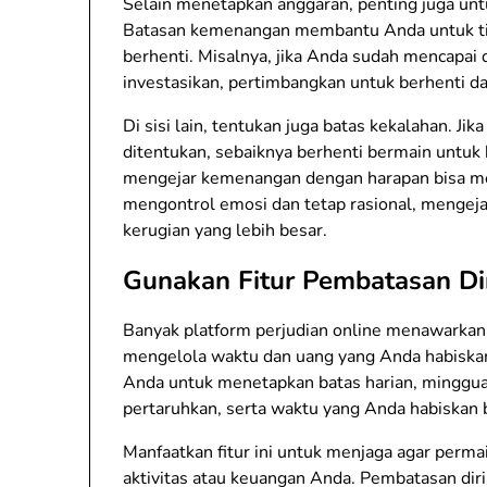
Selain menetapkan anggaran, penting juga u
Batasan kemenangan membantu Anda untuk tida
berhenti. Misalnya, jika Anda sudah mencapai d
investasikan, pertimbangkan untuk berhenti 
Di sisi lain, tentukan juga batas kekalahan. J
ditentukan, sebaiknya berhenti bermain untuk h
mengejar kemenangan dengan harapan bisa men
mengontrol emosi dan tetap rasional, mengej
kerugian yang lebih besar.
Gunakan Fitur Pembatasan Dir
Banyak platform perjudian online menawarkan
mengelola waktu dan uang yang Anda habiskan 
Anda untuk menetapkan batas harian, mingguan
pertaruhkan, serta waktu yang Anda habiskan 
Manfaatkan fitur ini untuk menjaga agar per
aktivitas atau keuangan Anda. Pembatasan diri