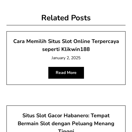
Related Posts
Cara Memilih Situs Slot Online Terpercaya
seperti Klikwin188
January 2, 2025
Read More
Situs Slot Gacor Habanero: Tempat
Bermain Slot dengan Peluang Menang
Tinggi