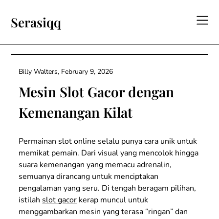
Skip
to
Serasiqq
content
Billy Walters,
February 9, 2026
Mesin Slot Gacor dengan
Kemenangan Kilat
Permainan slot online selalu punya cara unik untuk
memikat pemain. Dari visual yang mencolok hingga
suara kemenangan yang memacu adrenalin,
semuanya dirancang untuk menciptakan
pengalaman yang seru. Di tengah beragam pilihan,
istilah
slot gacor
kerap muncul untuk
menggambarkan mesin yang terasa “ringan” dan