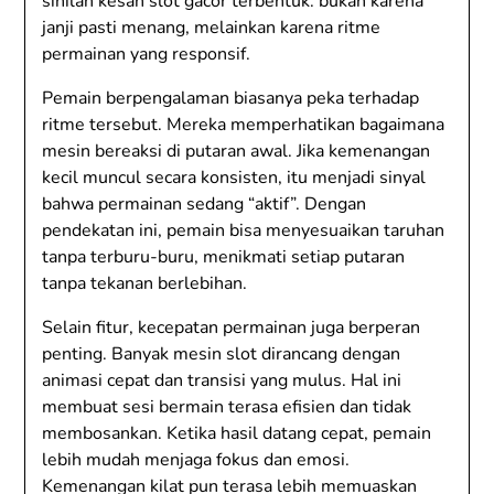
sinilah kesan slot gacor terbentuk: bukan karena
janji pasti menang, melainkan karena ritme
permainan yang responsif.
Pemain berpengalaman biasanya peka terhadap
ritme tersebut. Mereka memperhatikan bagaimana
mesin bereaksi di putaran awal. Jika kemenangan
kecil muncul secara konsisten, itu menjadi sinyal
bahwa permainan sedang “aktif”. Dengan
pendekatan ini, pemain bisa menyesuaikan taruhan
tanpa terburu-buru, menikmati setiap putaran
tanpa tekanan berlebihan.
Selain fitur, kecepatan permainan juga berperan
penting. Banyak mesin slot dirancang dengan
animasi cepat dan transisi yang mulus. Hal ini
membuat sesi bermain terasa efisien dan tidak
membosankan. Ketika hasil datang cepat, pemain
lebih mudah menjaga fokus dan emosi.
Kemenangan kilat pun terasa lebih memuaskan