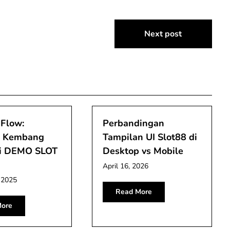
Next post
 Flow:
Perbandingan
k Kembang
Tampilan UI Slot88 di
i DEMO SLOT
Desktop vs Mobile
April 16, 2026
 2025
Read More
ore