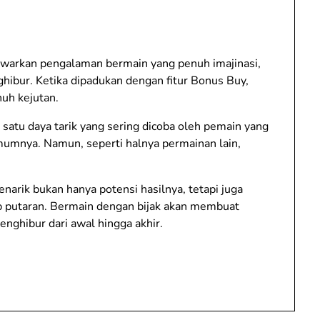
warkan pengalaman bermain yang penuh imajinasi,
ibur. Ketika dipadukan dengan fitur Bonus Buy,
nuh kejutan.
satu daya tarik yang sering dicoba oleh pemain yang
mumnya. Namun, seperti halnya permainan lain,
arik bukan hanya potensi hasilnya, tetapi juga
ap putaran. Bermain dengan bijak akan membuat
enghibur dari awal hingga akhir.