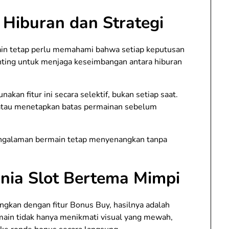
Hiburan dan Strategi
in tetap perlu memahami bahwa setiap keputusan
penting untuk menjaga keseimbangan antara hiburan
n fitur ini secara selektif, bukan setiap saat.
tau menetapkan batas permainan sebelum
ngalaman bermain tetap menyenangkan tanpa
unia Slot Bertema Mimpi
gkan dengan fitur Bonus Buy, hasilnya adalah
ain tidak hanya menikmati visual yang mewah,