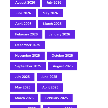
August 2026
July 2026
June 2026
May 2026
April 2026
March 2026
February 2026
January 2026
December 2025
November 2025
October 2025
September 2025
August 2025
July 2025
June 2025
May 2025
April 2025
March 2025
February 2025