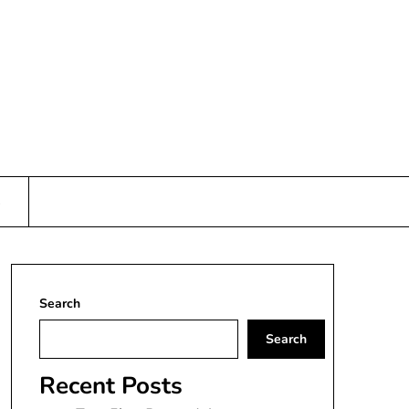
s
Search
Search
Recent Posts