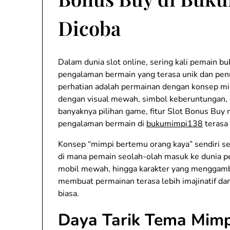
Dicoba
Dalam dunia slot online, sering kali pemain b
pengalaman bermain yang terasa unik dan penu
perhatian adalah permainan dengan konsep mi
dengan visual mewah, simbol keberuntungan, 
banyaknya pilihan game, fitur Slot Bonus Buy
pengalaman bermain di
bukumimpi138
terasa 
Konsep “mimpi bertemu orang kaya” sendiri se
di mana pemain seolah-olah masuk ke dunia
mobil mewah, hingga karakter yang menggamb
membuat permainan terasa lebih imajinatif 
biasa.
Daya Tarik Tema Mim