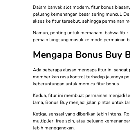
Dalam banyak slot modern, fitur bonus biasan
peluang kemenangan besar sering muncul. De
akses ke fitur tersebut, sehingga permainan me
Namun, penting untuk memahami bahwa fitur in
pemain langsung masuk ke mode permainan bo
Mengapa Bonus Buy B
Ada beberapa alasan mengapa fitur ini sangat 
memberikan rasa kontrol terhadap jalannya pe
keberuntungan untuk memicu fitur bonus.
Kedua, fitur ini membuat permainan menjadi l
lama, Bonus Buy menjadi jalan pintas untuk l
Ketiga, sensasi yang diberikan lebih intens. R
multiplier, free spin, atau peluang kemenang
lebih menegangkan.