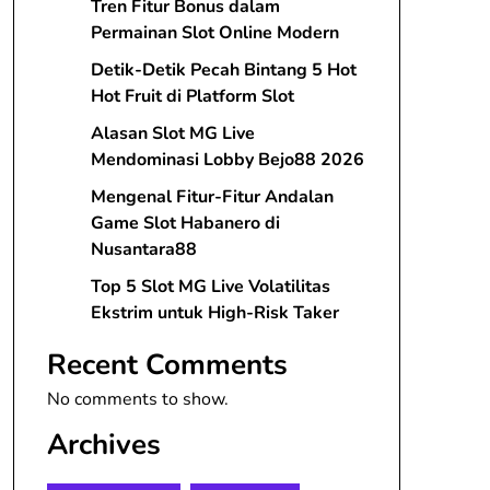
Tren Fitur Bonus dalam
Permainan Slot Online Modern
Detik-Detik Pecah Bintang 5 Hot
Hot Fruit di Platform Slot
Alasan Slot MG Live
Mendominasi Lobby Bejo88 2026
Mengenal Fitur-Fitur Andalan
Game Slot Habanero di
Nusantara88
Top 5 Slot MG Live Volatilitas
Ekstrim untuk High-Risk Taker
Recent Comments
No comments to show.
Archives