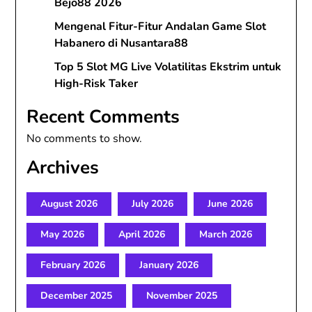
Bejo88 2026
Mengenal Fitur-Fitur Andalan Game Slot
Habanero di Nusantara88
Top 5 Slot MG Live Volatilitas Ekstrim untuk
High-Risk Taker
Recent Comments
No comments to show.
Archives
August 2026
July 2026
June 2026
May 2026
April 2026
March 2026
February 2026
January 2026
December 2025
November 2025