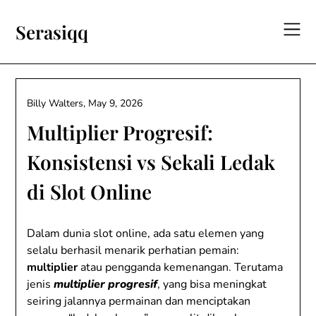
Skip
to
Serasiqq
content
Billy Walters,
May 9, 2026
Multiplier Progresif:
Konsistensi vs Sekali Ledak
di Slot Online
Dalam dunia slot online, ada satu elemen yang
selalu berhasil menarik perhatian pemain:
multiplier
atau pengganda kemenangan. Terutama
jenis
multiplier progresif
, yang bisa meningkat
seiring jalannya permainan dan menciptakan