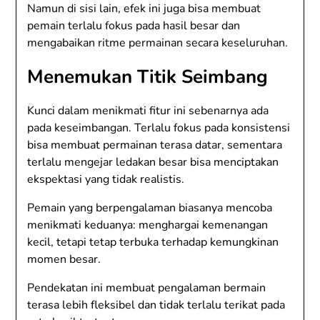
Namun di sisi lain, efek ini juga bisa membuat
pemain terlalu fokus pada hasil besar dan
mengabaikan ritme permainan secara keseluruhan.
Menemukan Titik Seimbang
Kunci dalam menikmati fitur ini sebenarnya ada
pada keseimbangan. Terlalu fokus pada konsistensi
bisa membuat permainan terasa datar, sementara
terlalu mengejar ledakan besar bisa menciptakan
ekspektasi yang tidak realistis.
Pemain yang berpengalaman biasanya mencoba
menikmati keduanya: menghargai kemenangan
kecil, tetapi tetap terbuka terhadap kemungkinan
momen besar.
Pendekatan ini membuat pengalaman bermain
terasa lebih fleksibel dan tidak terlalu terikat pada