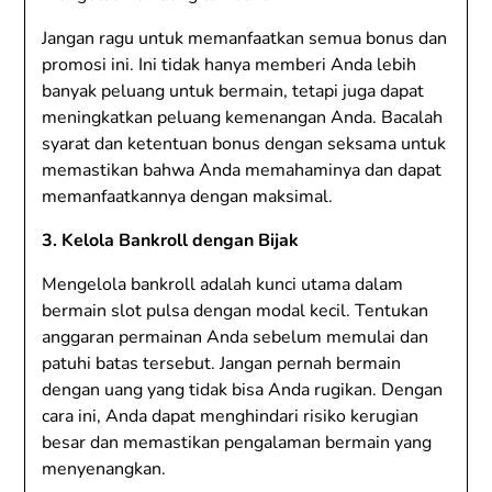
Jangan ragu untuk memanfaatkan semua bonus dan
promosi ini. Ini tidak hanya memberi Anda lebih
banyak peluang untuk bermain, tetapi juga dapat
meningkatkan peluang kemenangan Anda. Bacalah
syarat dan ketentuan bonus dengan seksama untuk
memastikan bahwa Anda memahaminya dan dapat
memanfaatkannya dengan maksimal.
3. Kelola Bankroll dengan Bijak
Mengelola bankroll adalah kunci utama dalam
bermain slot pulsa dengan modal kecil. Tentukan
anggaran permainan Anda sebelum memulai dan
patuhi batas tersebut. Jangan pernah bermain
dengan uang yang tidak bisa Anda rugikan. Dengan
cara ini, Anda dapat menghindari risiko kerugian
besar dan memastikan pengalaman bermain yang
menyenangkan.