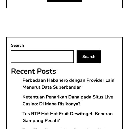
Search
Search
Recent Posts
Perbedaan Habanero dengan Provider Lain
Menurut Data Superbandar
Ketentuan Penarikan Dana pada Situs Live
Casino: Di Mana Risikonya?
Tes RTP Hot Hot Fruit Dewitogel: Beneran
Gampang Pecah?