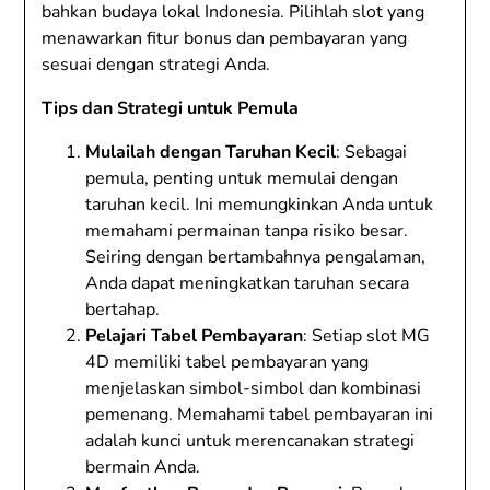
bahkan budaya lokal Indonesia. Pilihlah slot yang
menawarkan fitur bonus dan pembayaran yang
sesuai dengan strategi Anda.
Tips dan Strategi untuk Pemula
Mulailah dengan Taruhan Kecil
: Sebagai
pemula, penting untuk memulai dengan
taruhan kecil. Ini memungkinkan Anda untuk
memahami permainan tanpa risiko besar.
Seiring dengan bertambahnya pengalaman,
Anda dapat meningkatkan taruhan secara
bertahap.
Pelajari Tabel Pembayaran
: Setiap slot MG
4D memiliki tabel pembayaran yang
menjelaskan simbol-simbol dan kombinasi
pemenang. Memahami tabel pembayaran ini
adalah kunci untuk merencanakan strategi
bermain Anda.