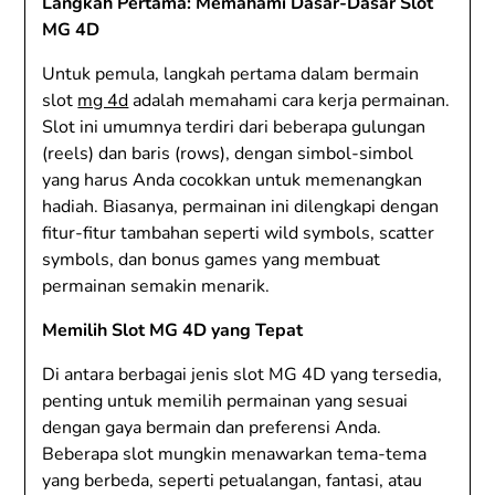
Langkah Pertama: Memahami Dasar-Dasar Slot
MG 4D
Untuk pemula, langkah pertama dalam bermain
slot
mg 4d
adalah memahami cara kerja permainan.
Slot ini umumnya terdiri dari beberapa gulungan
(reels) dan baris (rows), dengan simbol-simbol
yang harus Anda cocokkan untuk memenangkan
hadiah. Biasanya, permainan ini dilengkapi dengan
fitur-fitur tambahan seperti wild symbols, scatter
symbols, dan bonus games yang membuat
permainan semakin menarik.
Memilih Slot MG 4D yang Tepat
Di antara berbagai jenis slot MG 4D yang tersedia,
penting untuk memilih permainan yang sesuai
dengan gaya bermain dan preferensi Anda.
Beberapa slot mungkin menawarkan tema-tema
yang berbeda, seperti petualangan, fantasi, atau