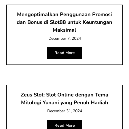
Mengoptimalkan Penggunaan Promosi
dan Bonus di Slot88 untuk Keuntungan
Maksimal
December 7, 2024
Read More
Zeus Slot: Slot Online dengan Tema
Mitologi Yunani yang Penuh Hadiah
December 31, 2024
Read More