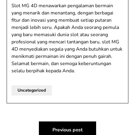
Slot MG 4D menawarkan pengalaman bermain
yang menarik dan menantang, dengan berbagai
fitur dan inovasi yang membuat setiap putaran
menjadi lebih seru. Apakah Anda seorang pemula
yang baru memasuki dunia slot atau seorang
profesional yang mencari tantangan baru, slot MG
4D menyediakan segala yang Anda butuhkan untuk
menikmati permainan ini dengan penuh gairah.
Selamat bermain, dan semoga keberuntungan
selalu berpihak kepada Anda.
Uncategorized
Post
Previous post