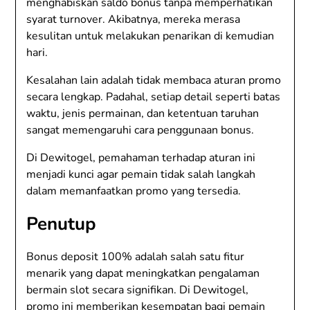
menghabiskan saldo bonus tanpa memperhatikan
syarat turnover. Akibatnya, mereka merasa
kesulitan untuk melakukan penarikan di kemudian
hari.
Kesalahan lain adalah tidak membaca aturan promo
secara lengkap. Padahal, setiap detail seperti batas
waktu, jenis permainan, dan ketentuan taruhan
sangat memengaruhi cara penggunaan bonus.
Di Dewitogel, pemahaman terhadap aturan ini
menjadi kunci agar pemain tidak salah langkah
dalam memanfaatkan promo yang tersedia.
Penutup
Bonus deposit 100% adalah salah satu fitur
menarik yang dapat meningkatkan pengalaman
bermain slot secara signifikan. Di
Dewitogel
,
promo ini memberikan kesempatan bagi pemain