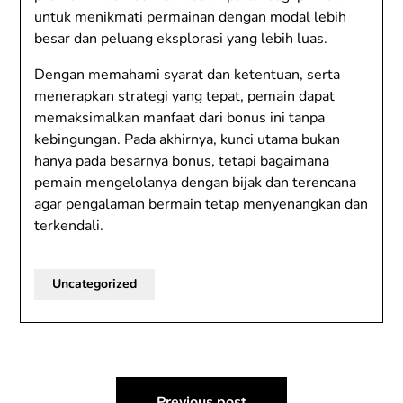
untuk menikmati permainan dengan modal lebih
besar dan peluang eksplorasi yang lebih luas.
Dengan memahami syarat dan ketentuan, serta
menerapkan strategi yang tepat, pemain dapat
memaksimalkan manfaat dari bonus ini tanpa
kebingungan. Pada akhirnya, kunci utama bukan
hanya pada besarnya bonus, tetapi bagaimana
pemain mengelolanya dengan bijak dan terencana
agar pengalaman bermain tetap menyenangkan dan
terkendali.
Uncategorized
Post
Previous post