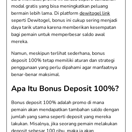
modal gratis yang bisa meningkatkan peluang
bermain lebih lama. Di platform
dewitogel link
seperti
Dewitogel
, bonus ini cukup sering menjadi
daya tarik utama karena memberikan kesempatan
bagi pemain untuk memperbesar saldo awal
mereka.
Namun, meskipun terlihat sederhana, bonus
deposit 100% tetap memiliki aturan dan strategi
penggunaan yang perlu dipahami agar manfaatnya
benar-benar maksimal.
Apa Itu Bonus Deposit 100%?
Bonus deposit 100% adalah promo di mana
pemain akan mendapatkan tambahan saldo dengan
jumlah yang sama seperti deposit yang mereka
lakukan. Misalnya, jika seorang pemain melakukan
deposit sebesar 100 ribu, maka ia akan