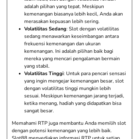
adalah pilihan yang tepat. Meskipun
kemenangan biasanya lebih kecil, Anda akan
merasakan kepuasan lebih sering.
Volatilitas Sedang
: Slot dengan volatilitas
sedang menawarkan keseimbangan antara
frekuensi kemenangan dan ukuran
kemenangan. Ini adalah pilihan baik bagi
mereka yang mencari pengalaman bermain
yang stabil.
Volatilitas Tinggi
: Untuk para pencari sensasi
yang ingin mengejar kemenangan besar, slot
dengan volatilitas tinggi mungkin lebih
sesuai. Meskipun kemenangan jarang terjadi,
ketika menang, hadiah yang didapatkan bisa
sangat besar.
Memahami RTP juga membantu Anda memilih slot
dengan potensi kemenangan yang lebih baik.
Slot88 menyediakan informasi RTP untuk setiap