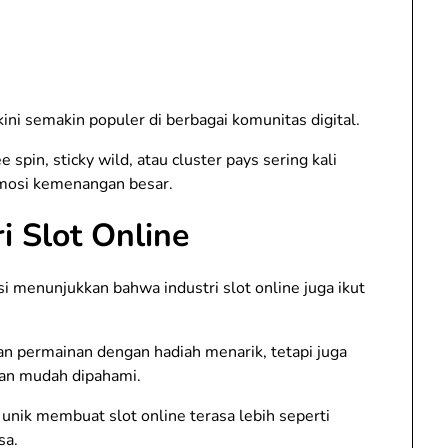
 kini semakin populer di berbagai komunitas digital.
 spin, sticky wild, atau cluster pays sering kali
omosi kemenangan besar.
 Slot Online
menunjukkan bahwa industri slot online juga ikut
n permainan dengan hadiah menarik, tetapi juga
dan mudah dipahami.
 unik membuat slot online terasa lebih seperti
sa.