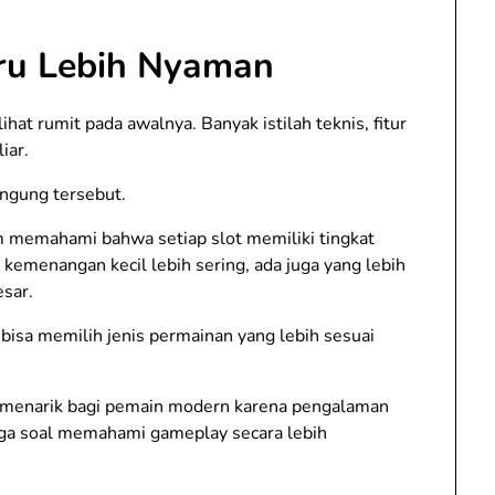
ru Lebih Nyaman
ihat rumit pada awalnya. Banyak istilah teknis, fitur
iar.
ngung tersebut.
 memahami bahwa setiap slot memiliki tingkat
 kemenangan kecil lebih sering, ada juga yang lebih
esar.
bisa memilih jenis permainan yang lebih sesuai
ih menarik bagi pemain modern karena pengalaman
 juga soal memahami gameplay secara lebih