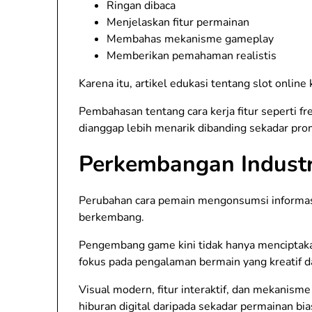
Ringan dibaca
Menjelaskan fitur permainan
Membahas mekanisme gameplay
Memberikan pemahaman realistis
Karena itu, artikel edukasi tentang slot online
Pembahasan tentang cara kerja fitur seperti free
dianggap lebih menarik dibanding sekadar pr
Perkembangan Industri
Perubahan cara pemain mengonsumsi informasi 
berkembang.
Pengembang game kini tidak hanya menciptaka
fokus pada pengalaman bermain yang kreatif 
Visual modern, fitur interaktif, dan mekanisme
hiburan digital daripada sekadar permainan bia