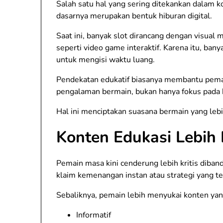
Salah satu hal yang sering ditekankan dalam 
dasarnya merupakan bentuk hiburan digital.
Saat ini, banyak slot dirancang dengan visual m
seperti video game interaktif. Karena itu, ba
untuk mengisi waktu luang.
Pendekatan edukatif biasanya membantu pemain
pengalaman bermain, bukan hanya fokus pada h
Hal ini menciptakan suasana bermain yang le
Konten Edukasi Lebih
Pemain masa kini cenderung lebih kritis diba
klaim kemenangan instan atau strategi yang te
Sebaliknya, pemain lebih menyukai konten yan
Informatif