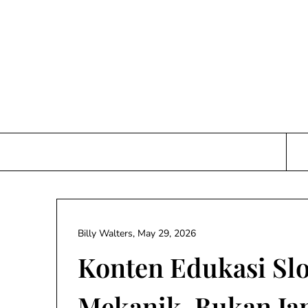
Skip
to
content
Billy Walters,
May 29, 2026
Konten Edukasi Slo
Mekanik, Bukan Ja