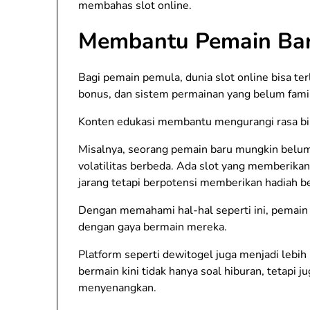
membahas slot online.
Membantu Pemain Ba
Bagi pemain pemula, dunia slot online bisa terl
bonus, dan sistem permainan yang belum famil
Konten edukasi membantu mengurangi rasa bi
Misalnya, seorang pemain baru mungkin belum
volatilitas berbeda. Ada slot yang memberikan
jarang tetapi berpotensi memberikan hadiah b
Dengan memahami hal-hal seperti ini, pemain 
dengan gaya bermain mereka.
Platform seperti dewitogel juga menjadi leb
bermain kini tidak hanya soal hiburan, tetapi
menyenangkan.