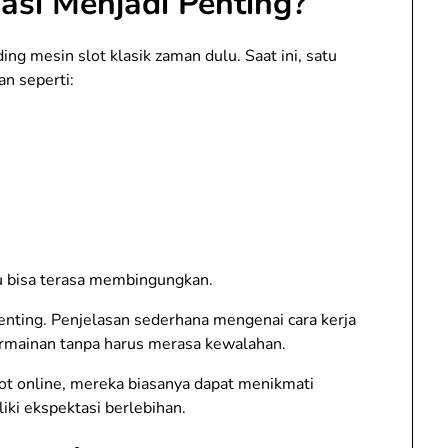
si Menjadi Penting?
ng mesin slot klasik zaman dulu. Saat ini, satu
an seperti:
tu bisa terasa membingungkan.
enting. Penjelasan sederhana mengenai cara kerja
rmainan tanpa harus merasa kewalahan.
t online, mereka biasanya dapat menikmati
iki ekspektasi berlebihan.