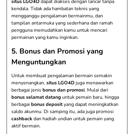
situs LGO4D
dapat diakses dengan lancar tanpa
kendala. Tidak ada hambatan teknis yang
mengganggu pengalaman bermainmu, dan
tampilan antarmuka yang sederhana dan ramah
pengguna memudahkan kamu untuk mencari
permainan yang kamu inginkan.
5.
Bonus dan Promosi yang
Menguntungkan
Untuk membuat pengalaman bermain semakin
menyenangkan,
situs LGO4D
juga menawarkan
berbagai jenis
bonus dan promosi
. Mulai dari
bonus selamat datang
untuk pemain baru, hingga
berbagai
bonus deposit
yang dapat meningkatkan
saldo akunmu. Di samping itu, ada juga promosi
cashback
dan hadiah undian untuk pemain yang
aktif bermain.