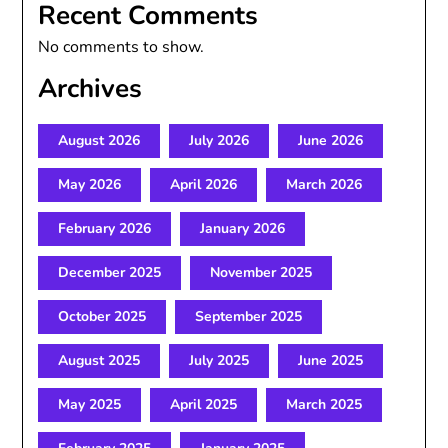
Recent Comments
No comments to show.
Archives
August 2026
July 2026
June 2026
May 2026
April 2026
March 2026
February 2026
January 2026
December 2025
November 2025
October 2025
September 2025
August 2025
July 2025
June 2025
May 2025
April 2025
March 2025