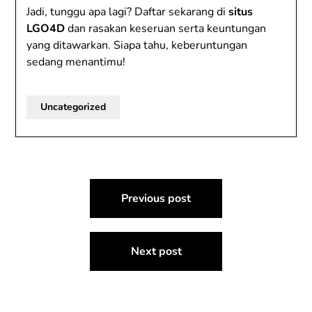
Jadi, tunggu apa lagi? Daftar sekarang di
situs
LGO4D
dan rasakan keseruan serta keuntungan
yang ditawarkan. Siapa tahu, keberuntungan
sedang menantimu!
Uncategorized
Post
Previous post
navigation
Next post