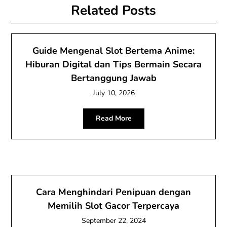
Related Posts
Guide Mengenal Slot Bertema Anime:
Hiburan Digital dan Tips Bermain Secara
Bertanggung Jawab
July 10, 2026
Read More
Cara Menghindari Penipuan dengan
Memilih Slot Gacor Terpercaya
September 22, 2024