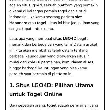
adalah
situs lgo4d
, sebuah platform yang semakin
dikenal di kalangan pemain togel dan slot di
Indonesia. Jika kamu seorang pecinta
slot
Habanero
atau
togel
, situs ini bisa jadi pilihan yang
sangat tepat untuk kamu.
Lalu, apa yang membuat
situs LGO4D
begitu
menarik dan berbeda dari yang lain? Dalam artikel
ini, kita akan membahas lebih dalam tentang
berbagai keunggulan yang ditawarkan situs ini,
mulai dari koleksi permainan, kemudahan akses,
hingga berbagai keuntungan yang bisa kamu
peroleh saat bermain di platform ini.
1.
Situs LGO4D: Pilihan Utama
untuk Togel Online
Bagi sebagian orang,
togel
adalah permainan yang