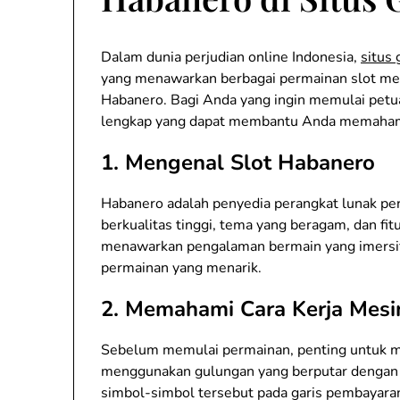
Dalam dunia perjudian online Indonesia,
situs
yang menawarkan berbagai permainan slot men
Habanero.
Bagi Anda yang ingin memulai petua
lengkap yang dapat membantu Anda memaham
1. Mengenal Slot Habanero
Habanero adalah penyedia perangkat lunak per
berkualitas tinggi, tema yang beragam, dan fitur
menawarkan pengalaman bermain yang imersif
permainan yang menarik.
2. Memahami Cara Kerja Mesi
Sebelum memulai permainan, penting untuk me
menggunakan gulungan yang berputar dengan 
simbol-simbol tersebut pada garis pembayar