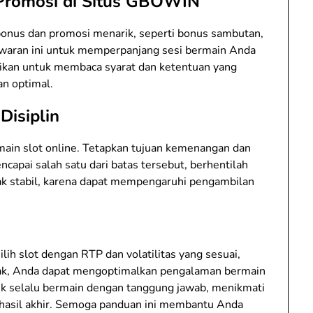
Promosi di Situs GBOWIN
onus dan promosi menarik, seperti bonus sambutan,
waran ini untuk memperpanjang sesi bermain Anda
ikan untuk membaca syarat dan ketentuan yang
n optimal.
Disiplin
ain slot online.
Tetapkan tujuan kemenangan dan
ncapai salah satu dari batas tersebut, berhentilah
ak stabil, karena dapat mempengaruhi pengambilan
ih slot dengan RTP dan volatilitas yang sesuai,
jak, Anda dapat mengoptimalkan pengalaman bermain
uk selalu bermain dengan tanggung jawab, menikmati
asil akhir.
Semoga panduan ini membantu Anda