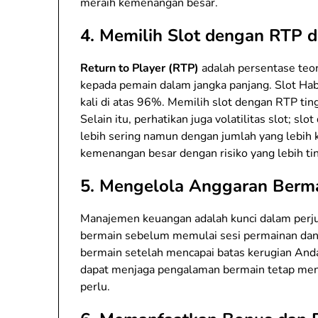
meraih kemenangan besar.
4. Memilih Slot dengan RTP da
Return to Player (RTP)
adalah persentase teor
kepada pemain dalam jangka panjang.
Slot Hab
kali di atas 96%.
Memilih slot dengan RTP tin
Selain itu, perhatikan juga volatilitas slot; 
lebih sering namun dengan jumlah yang lebih k
kemenangan besar dengan risiko yang lebih tin
5. Mengelola Anggaran Berma
Manajemen keuangan adalah kunci dalam perju
bermain sebelum memulai sesi permainan dan 
bermain setelah mencapai batas kerugian And
dapat menjaga pengalaman bermain tetap men
perlu.