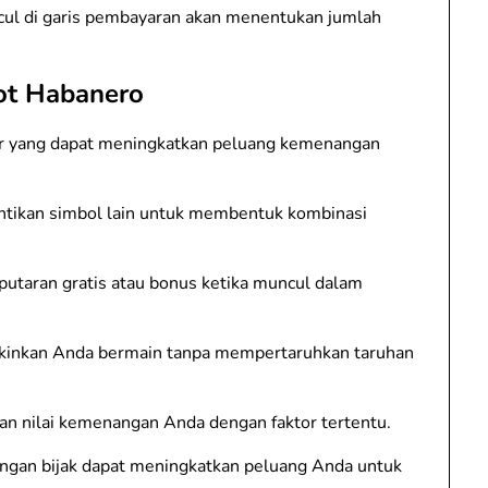
ncul di garis pembayaran akan menentukan jumlah
lot Habanero
tur yang dapat meningkatkan peluang kemenangan
ntikan simbol lain untuk membentuk kombinasi
putaran gratis atau bonus ketika muncul dalam
kinkan Anda bermain tanpa mempertaruhkan taruhan
n nilai kemenangan Anda dengan faktor tertentu.
engan bijak dapat meningkatkan peluang Anda untuk