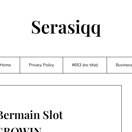
Serasiqq
Home
Privacy Policy
#653 (no title)
Busines
ermain Slot
s GBOWIN