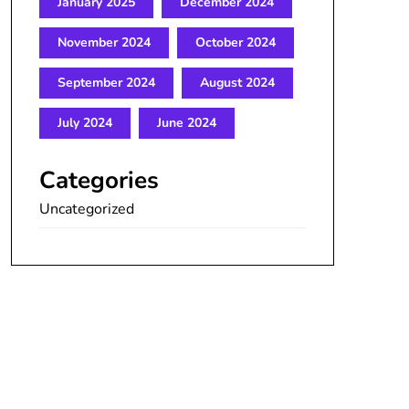
January 2025
December 2024
November 2024
October 2024
September 2024
August 2024
July 2024
June 2024
Categories
Uncategorized