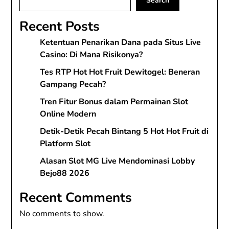
Search
Recent Posts
Ketentuan Penarikan Dana pada Situs Live
Casino: Di Mana Risikonya?
Tes RTP Hot Hot Fruit Dewitogel: Beneran
Gampang Pecah?
Tren Fitur Bonus dalam Permainan Slot
Online Modern
Detik-Detik Pecah Bintang 5 Hot Hot Fruit di
Platform Slot
Alasan Slot MG Live Mendominasi Lobby
Bejo88 2026
Recent Comments
No comments to show.