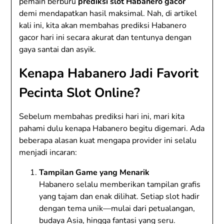
pemain berburu
prediksi slot Habanero gacor
demi mendapatkan hasil maksimal. Nah, di artikel
kali ini, kita akan membahas prediksi Habanero
gacor hari ini secara akurat dan tentunya dengan
gaya santai dan asyik.
Kenapa Habanero Jadi Favorit
Pecinta Slot Online?
Sebelum membahas prediksi hari ini, mari kita
pahami dulu kenapa Habanero begitu digemari. Ada
beberapa alasan kuat mengapa provider ini selalu
menjadi incaran:
Tampilan Game yang Menarik
Habanero selalu memberikan tampilan grafis
yang tajam dan enak dilihat. Setiap slot hadir
dengan tema unik—mulai dari petualangan,
budaya Asia, hingga fantasi yang seru.