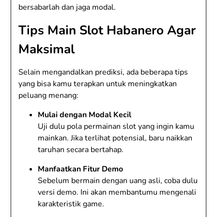
bersabarlah dan jaga modal.
Tips Main Slot Habanero Agar
Maksimal
Selain mengandalkan prediksi, ada beberapa tips
yang bisa kamu terapkan untuk meningkatkan
peluang menang:
Mulai dengan Modal Kecil
Uji dulu pola permainan slot yang ingin kamu
mainkan. Jika terlihat potensial, baru naikkan
taruhan secara bertahap.
Manfaatkan Fitur Demo
Sebelum bermain dengan uang asli, coba dulu
versi demo. Ini akan membantumu mengenali
karakteristik game.