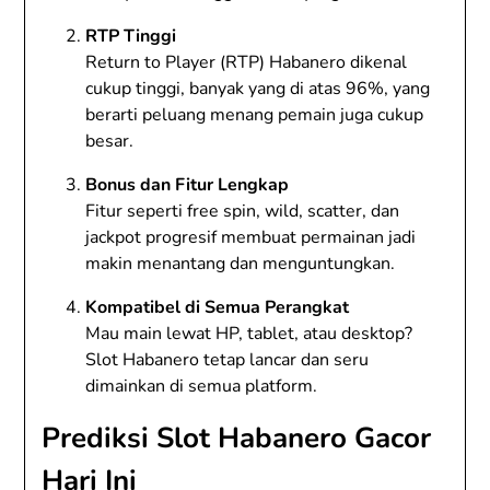
RTP Tinggi
Return to Player (RTP) Habanero dikenal
cukup tinggi, banyak yang di atas 96%, yang
berarti peluang menang pemain juga cukup
besar.
Bonus dan Fitur Lengkap
Fitur seperti free spin, wild, scatter, dan
jackpot progresif membuat permainan jadi
makin menantang dan menguntungkan.
Kompatibel di Semua Perangkat
Mau main lewat HP, tablet, atau desktop?
Slot Habanero tetap lancar dan seru
dimainkan di semua platform.
Prediksi Slot Habanero Gacor
Hari Ini