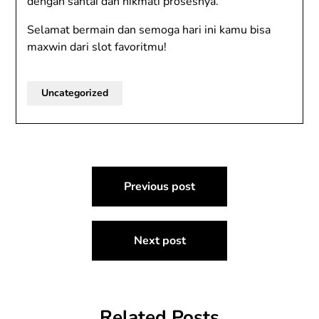
dengan santai dan nikmati prosesnya.
Selamat bermain dan semoga hari ini kamu bisa
maxwin dari slot favoritmu!
Uncategorized
Post
Previous post
navigation
Next post
Related Posts