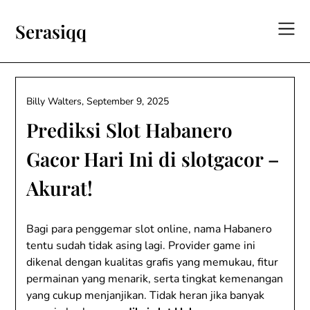
Skip
to
Serasiqq
content
Billy Walters,
September 9, 2025
Prediksi Slot Habanero
Gacor Hari Ini di slotgacor –
Akurat!
Bagi para penggemar slot online, nama Habanero
tentu sudah tidak asing lagi. Provider game ini
dikenal dengan kualitas grafis yang memukau, fitur
permainan yang menarik, serta tingkat kemenangan
yang cukup menjanjikan. Tidak heran jika banyak