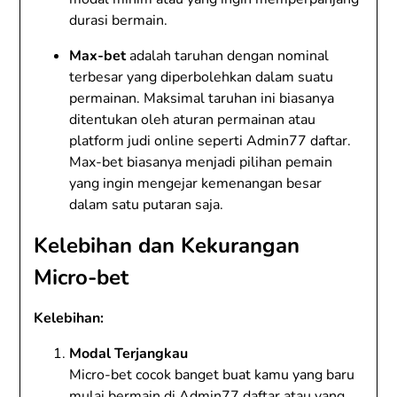
durasi bermain.
Max-bet
adalah taruhan dengan nominal
terbesar yang diperbolehkan dalam suatu
permainan. Maksimal taruhan ini biasanya
ditentukan oleh aturan permainan atau
platform judi online seperti Admin77 daftar.
Max-bet biasanya menjadi pilihan pemain
yang ingin mengejar kemenangan besar
dalam satu putaran saja.
Kelebihan dan Kekurangan
Micro-bet
Kelebihan:
Modal Terjangkau
Micro-bet cocok banget buat kamu yang baru
mulai bermain di Admin77 daftar atau yang