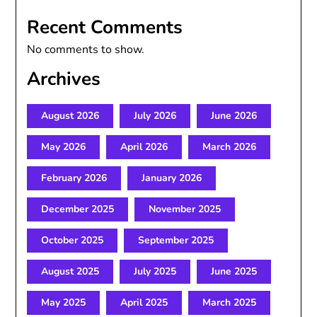
Recent Comments
No comments to show.
Archives
August 2026
July 2026
June 2026
May 2026
April 2026
March 2026
February 2026
January 2026
December 2025
November 2025
October 2025
September 2025
August 2025
July 2025
June 2025
May 2025
April 2025
March 2025