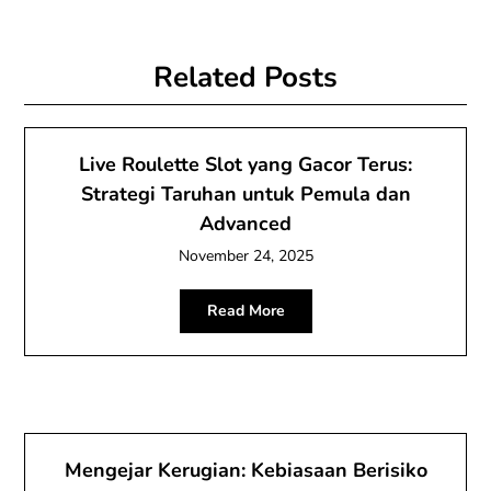
Related Posts
Live Roulette Slot yang Gacor Terus:
Strategi Taruhan untuk Pemula dan
Advanced
November 24, 2025
Read More
Mengejar Kerugian: Kebiasaan Berisiko