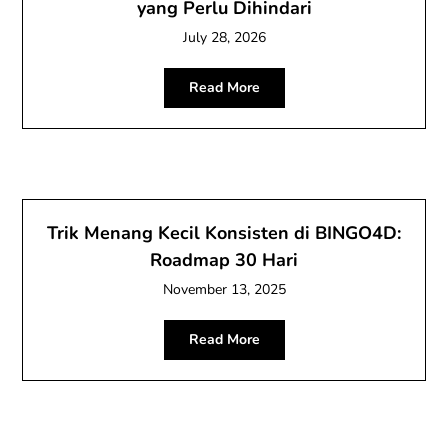
yang Perlu Dihindari
July 28, 2026
Read More
Trik Menang Kecil Konsisten di BINGO4D:
Roadmap 30 Hari
November 13, 2025
Read More