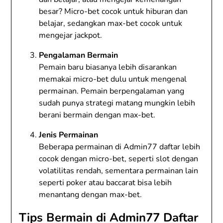
besar? Micro-bet cocok untuk hiburan dan
belajar, sedangkan max-bet cocok untuk
mengejar jackpot.
Pengalaman Bermain
Pemain baru biasanya lebih disarankan
memakai micro-bet dulu untuk mengenal
permainan. Pemain berpengalaman yang
sudah punya strategi matang mungkin lebih
berani bermain dengan max-bet.
Jenis Permainan
Beberapa permainan di Admin77 daftar lebih
cocok dengan micro-bet, seperti slot dengan
volatilitas rendah, sementara permainan lain
seperti poker atau baccarat bisa lebih
menantang dengan max-bet.
Tips Bermain di Admin77 Daftar