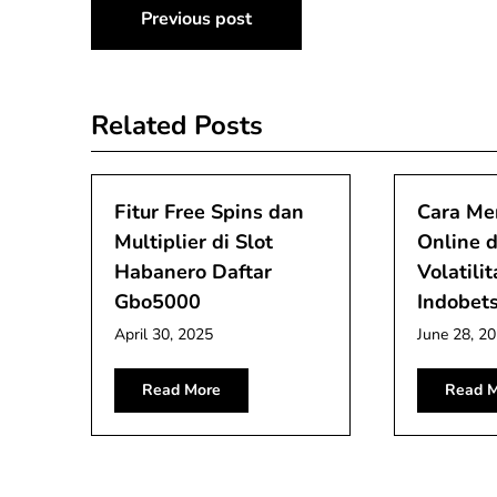
Post
Previous post
navigation
Related Posts
Fitur Free Spins dan
Cara Mem
Multiplier di Slot
Online 
Habanero Daftar
Volatili
Gbo5000
Indobet
April 30, 2025
June 28, 2
Read More
Read M