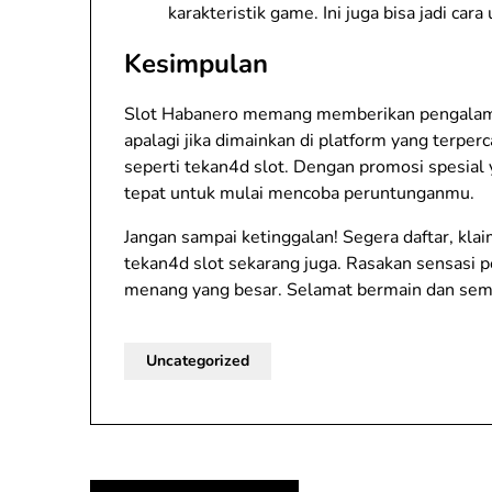
karakteristik game. Ini juga bisa jadi cara
Kesimpulan
Slot Habanero memang memberikan pengalama
apalagi jika dimainkan di platform yang terp
seperti tekan4d slot. Dengan promosi spesial
tepat untuk mulai mencoba peruntunganmu.
Jangan sampai ketinggalan! Segera daftar, kla
tekan4d slot sekarang juga. Rasakan sensasi 
menang yang besar. Selamat bermain dan sem
Uncategorized