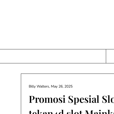
Skip
to
content
Billy Walters,
May 26, 2025
Promosi Spesial Sl
tekan4d slot Maink