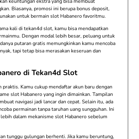
ikan keuntungan ekstra yang bisa membuat
an. Biasanya, promosi ini berupa bonus deposit,
gunakan untuk bermain slot Habanero favoritmu.
ama kali di tekan4d slot, kamu bisa mendapatkan
mainmu. Dengan modal lebih besar, peluang untuk
, adanya putaran gratis memungkinkan kamu mencoba
yak, tapi tetap bisa merasakan keseruan dan
anero di Tekan4d Slot
n praktis. Kamu cukup mendaftar akun baru dengan
 game slot Habanero yang ingin dimainkan. Tampilan
uat navigasi jadi lancar dan cepat. Selain itu, ada
coba permainan tanpa taruhan uang sungguhan. Ini
l lebih dalam mekanisme slot Habanero sebelum
dan tunggu gulungan berhenti. Jika kamu beruntung,