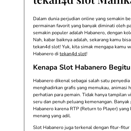
Dalam dunia perjudian online yang semakin be
permainan favorit yang banyak diminati oleh pa
semakin populer adalah Habanero, dengan kol
Nah, kabar baiknya adalah, sekarang kamu bisa
tekan4d slot! Yuk, kita simak mengapa kamu 
Habanero di
tekan4d slot
!
Kenapa Slot Habanero Begitu
Habanero dikenal sebagai salah satu penyedia 
menghadirkan grafis yang memukau, animasi 
perhatian para pemain. Tidak hanya tampilan v
seru dan penuh peluang kemenangan. Banyak 
Habanero karena RTP (Return to Player) yang
menang yang adil.
Slot Habanero juga terkenal dengan fitur-fitur 