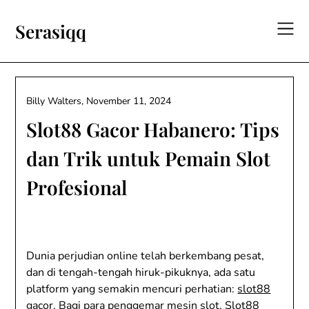
Skip
to
Serasiqq
content
Billy Walters,
November 11, 2024
Slot88 Gacor Habanero: Tips
dan Trik untuk Pemain Slot
Profesional
Dunia perjudian online telah berkembang pesat,
dan di tengah-tengah hiruk-pikuknya, ada satu
platform yang semakin mencuri perhatian:
slot88
gacor
. Bagi para penggemar mesin slot, Slot88