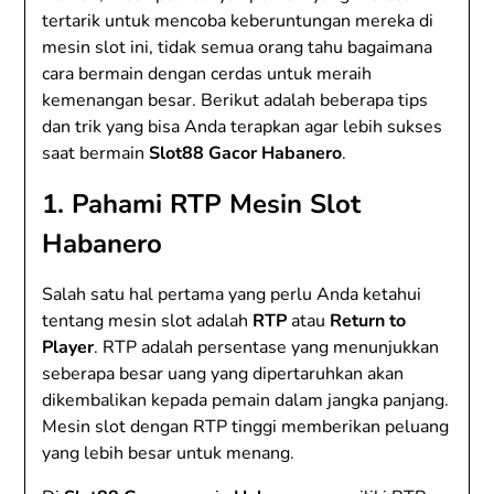
tertarik untuk mencoba keberuntungan mereka di
mesin slot ini, tidak semua orang tahu bagaimana
cara bermain dengan cerdas untuk meraih
kemenangan besar. Berikut adalah beberapa tips
dan trik yang bisa Anda terapkan agar lebih sukses
saat bermain
Slot88 Gacor Habanero
.
1. Pahami RTP Mesin Slot
Habanero
Salah satu hal pertama yang perlu Anda ketahui
tentang mesin slot adalah
RTP
atau
Return to
Player
. RTP adalah persentase yang menunjukkan
seberapa besar uang yang dipertaruhkan akan
dikembalikan kepada pemain dalam jangka panjang.
Mesin slot dengan RTP tinggi memberikan peluang
yang lebih besar untuk menang.