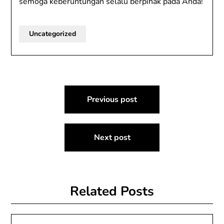
semoga keberuntungan selalu berpihak pada Anda!
Uncategorized
Post
Previous post
navigation
Next post
Related Posts