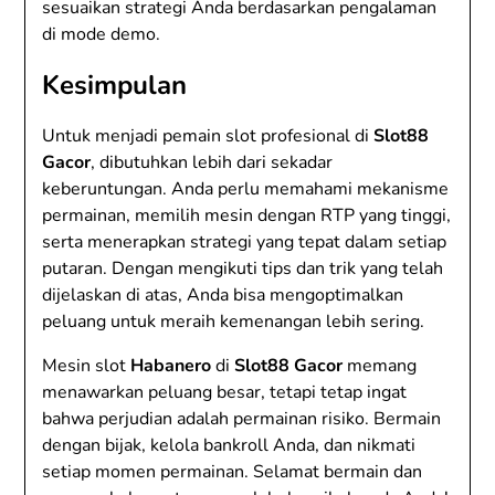
sesuaikan strategi Anda berdasarkan pengalaman
di mode demo.
Kesimpulan
Untuk menjadi pemain slot profesional di
Slot88
Gacor
, dibutuhkan lebih dari sekadar
keberuntungan. Anda perlu memahami mekanisme
permainan, memilih mesin dengan RTP yang tinggi,
serta menerapkan strategi yang tepat dalam setiap
putaran. Dengan mengikuti tips dan trik yang telah
dijelaskan di atas, Anda bisa mengoptimalkan
peluang untuk meraih kemenangan lebih sering.
Mesin slot
Habanero
di
Slot88 Gacor
memang
menawarkan peluang besar, tetapi tetap ingat
bahwa perjudian adalah permainan risiko. Bermain
dengan bijak, kelola bankroll Anda, dan nikmati
setiap momen permainan. Selamat bermain dan