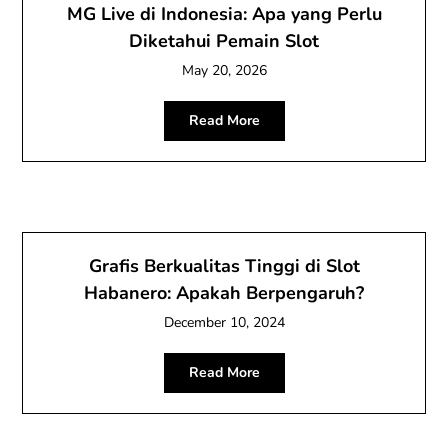
MG Live di Indonesia: Apa yang Perlu
Diketahui Pemain Slot
May 20, 2026
Read More
Grafis Berkualitas Tinggi di Slot
Habanero: Apakah Berpengaruh?
December 10, 2024
Read More