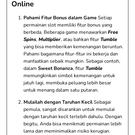
Online
Pahami Fitur Bonus dalam Game
Setiap
permainan slot memiliki fitur bonus yang
berbeda. Beberapa game menawarkan
Free
Spins
,
Multiplier
, atau bahkan fitur
Tumble
yang bisa memberikan kemenangan beruntun.
Pahami bagaimana fitur-fitur ini bekerja dan
manfaatkan sebaik mungkin. Sebagai contoh,
dalam
Sweet Bonanza
, fitur
Tumble
memungkinkan simbol kemenangan untuk
jatuh lagi, membuka peluang lebih besar
untuk menang dalam satu putaran.
Mulailah dengan Taruhan Kecil
Sebagai
pemula, sangat disarankan untuk memulai
dengan taruhan kecil terlebih dahulu. Dengan
begitu, Anda bisa menikmati permainan lebih
lama dan meminimalkan risiko kerugian.