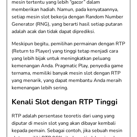
mesin tertentu yang lebih “gacor” dalam
memberikan hadiah. Namun, pada kenyataannya,
setiap mesin slot bekerja dengan Random Number
Generator (RNG), yang berarti hasil setiap putaran
adalah acak dan tidak dapat diprediksi.
Meskipun begitu, pemilihan permainan dengan RTP
(Return to Player) yang tinggi tetap menjadi cara
yang lebih bijak untuk meningkatkan peluang
kemenangan Anda. Pragmatic Play, penyedia game
ternama, memiliki banyak mesin slot dengan RTP
yang menarik, yang dapat membantu Anda meraih
kemenangan lebih sering.
Kenali Slot dengan RTP Tinggi
RTP adalah persentase teoretis dari uang yang
diputar di mesin slot yang akan dibayar kembali
kepada pemain. Sebagai contoh, jika sebuah mesin