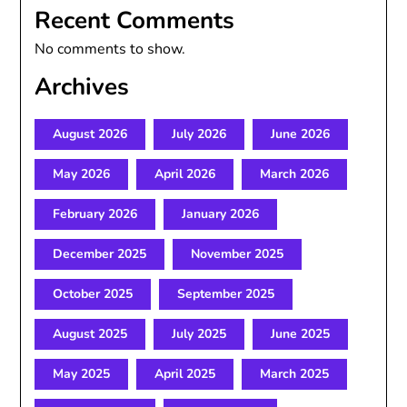
Recent Comments
No comments to show.
Archives
August 2026
July 2026
June 2026
May 2026
April 2026
March 2026
February 2026
January 2026
December 2025
November 2025
October 2025
September 2025
August 2025
July 2025
June 2025
May 2025
April 2025
March 2025