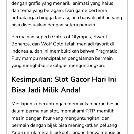
dengan grafis yang menarik, animasi yang halus,
dan tema yang beragam. Dari game bertema
petualangan hingga fantasi, ada banyak pilihan yang
bisa disesuaikan dengan selera pemain.
Permainan seperti Gates of Olympus, Sweet
Bonanza, dan Wolf Gold telah menjadi favorit di
Indonesia, dan ini membuktikan bahwa Pragmatic
Play mampu menciptakan pengalaman bermain
yang menghibur sekaligus menguntungkan.
Kesimpulan: Slot Gacor Hari Ini
Bisa Jadi Milik Anda!
Meskipun keberuntungan memainkan peran besar
dalam permainan slot, memahami RTP, memilih
mesin dengan fitur yang menguntungkan, dan
bermain dengan bijak bisa meningkatkan peluang
Anda untuk meraih jackpot. Jangan hanya mengejar