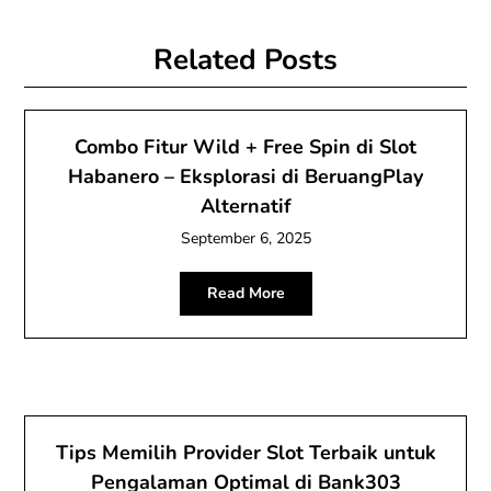
Related Posts
Combo Fitur Wild + Free Spin di Slot
Habanero – Eksplorasi di BeruangPlay
Alternatif
September 6, 2025
Read More
Tips Memilih Provider Slot Terbaik untuk
Pengalaman Optimal di Bank303