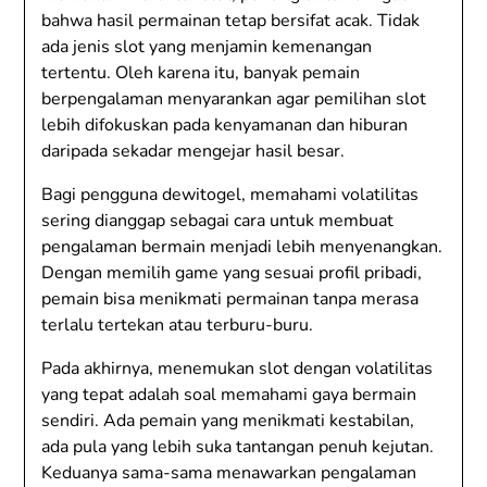
bahwa hasil permainan tetap bersifat acak. Tidak
ada jenis slot yang menjamin kemenangan
tertentu. Oleh karena itu, banyak pemain
berpengalaman menyarankan agar pemilihan slot
lebih difokuskan pada kenyamanan dan hiburan
daripada sekadar mengejar hasil besar.
Bagi pengguna dewitogel, memahami volatilitas
sering dianggap sebagai cara untuk membuat
pengalaman bermain menjadi lebih menyenangkan.
Dengan memilih game yang sesuai profil pribadi,
pemain bisa menikmati permainan tanpa merasa
terlalu tertekan atau terburu-buru.
Pada akhirnya, menemukan slot dengan volatilitas
yang tepat adalah soal memahami gaya bermain
sendiri. Ada pemain yang menikmati kestabilan,
ada pula yang lebih suka tantangan penuh kejutan.
Keduanya sama-sama menawarkan pengalaman