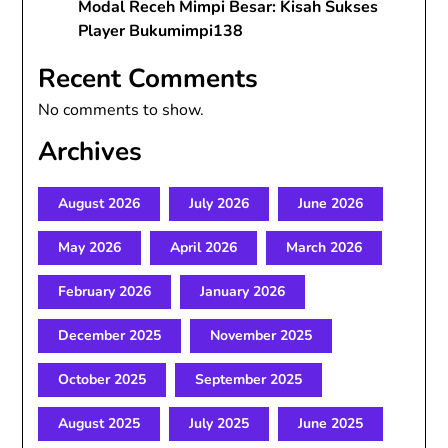
Modal Receh Mimpi Besar: Kisah Sukses
Player Bukumimpi138
Recent Comments
No comments to show.
Archives
August 2026
July 2026
June 2026
May 2026
April 2026
March 2026
February 2026
January 2026
December 2025
November 2025
October 2025
September 2025
August 2025
July 2025
June 2025