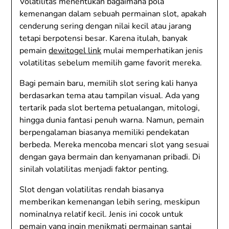
Volatilitas menentukan bagaimana pola
kemenangan dalam sebuah permainan slot, apakah
cenderung sering dengan nilai kecil atau jarang
tetapi berpotensi besar. Karena itulah, banyak
pemain
dewitogel link
mulai memperhatikan jenis
volatilitas sebelum memilih game favorit mereka.
Bagi pemain baru, memilih slot sering kali hanya
berdasarkan tema atau tampilan visual. Ada yang
tertarik pada slot bertema petualangan, mitologi,
hingga dunia fantasi penuh warna. Namun, pemain
berpengalaman biasanya memiliki pendekatan
berbeda. Mereka mencoba mencari slot yang sesuai
dengan gaya bermain dan kenyamanan pribadi. Di
sinilah volatilitas menjadi faktor penting.
Slot dengan volatilitas rendah biasanya
memberikan kemenangan lebih sering, meskipun
nominalnya relatif kecil. Jenis ini cocok untuk
pemain yang ingin menikmati permainan santai