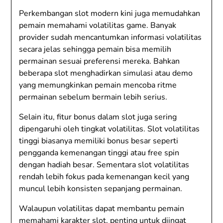
Perkembangan slot modern kini juga memudahkan
pemain memahami volatilitas game. Banyak
provider sudah mencantumkan informasi volatilitas
secara jelas sehingga pemain bisa memilih
permainan sesuai preferensi mereka. Bahkan
beberapa slot menghadirkan simulasi atau demo
yang memungkinkan pemain mencoba ritme
permainan sebelum bermain lebih serius.
Selain itu, fitur bonus dalam slot juga sering
dipengaruhi oleh tingkat volatilitas. Slot volatilitas
tinggi biasanya memiliki bonus besar seperti
pengganda kemenangan tinggi atau free spin
dengan hadiah besar. Sementara slot volatilitas
rendah lebih fokus pada kemenangan kecil yang
muncul lebih konsisten sepanjang permainan.
Walaupun volatilitas dapat membantu pemain
memahami karakter slot, penting untuk diingat