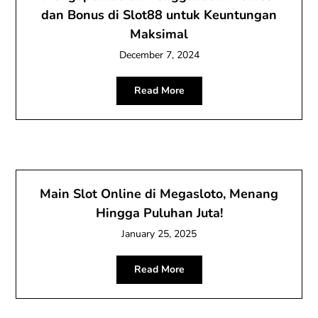
dan Bonus di Slot88 untuk Keuntungan
Maksimal
December 7, 2024
Read More
Main Slot Online di Megasloto, Menang
Hingga Puluhan Juta!
January 25, 2025
Read More