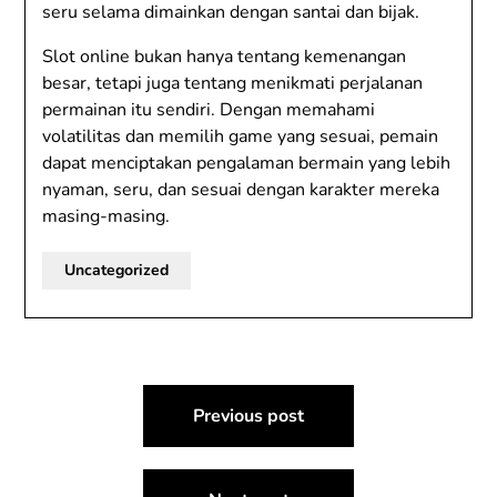
seru selama dimainkan dengan santai dan bijak.
Slot online bukan hanya tentang kemenangan
besar, tetapi juga tentang menikmati perjalanan
permainan itu sendiri. Dengan memahami
volatilitas dan memilih game yang sesuai, pemain
dapat menciptakan pengalaman bermain yang lebih
nyaman, seru, dan sesuai dengan karakter mereka
masing-masing.
Uncategorized
Post
Previous post
navigation