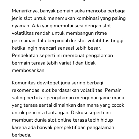
Menariknya, banyak pemain suka mencoba berbagai
jenis slot untuk menemukan kombinasi yang paling
nyaman. Ada yang memulai sesi dengan slot
volatilitas rendah untuk membangun ritme
permainan, lalu berpindah ke slot volatilitas tinggi
ketika ingin mencari sensasi lebih besar.
Pendekatan seperti ini membuat pengalaman
bermain terasa lebih variatif dan tidak
membosankan.
Komunitas dewitogel juga sering berbagi
rekomendasi slot berdasarkan volatilitas. Pemain
saling bertukar pengalaman mengenai game mana
yang terasa santai dimainkan dan mana yang cocok
untuk pencinta tantangan. Diskusi seperti ini
membuat dunia slot online terasa lebih hidup
karena ada banyak perspektif dan pengalaman
berbeda.