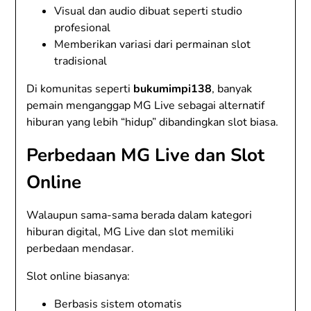
Visual dan audio dibuat seperti studio
profesional
Memberikan variasi dari permainan slot
tradisional
Di komunitas seperti
bukumimpi138
, banyak
pemain menganggap MG Live sebagai alternatif
hiburan yang lebih “hidup” dibandingkan slot biasa.
Perbedaan MG Live dan Slot
Online
Walaupun sama-sama berada dalam kategori
hiburan digital, MG Live dan slot memiliki
perbedaan mendasar.
Slot online biasanya:
Berbasis sistem otomatis