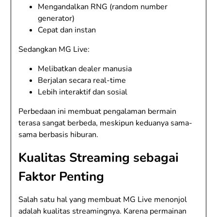
Mengandalkan RNG (random number
generator)
Cepat dan instan
Sedangkan MG Live:
Melibatkan dealer manusia
Berjalan secara real-time
Lebih interaktif dan sosial
Perbedaan ini membuat pengalaman bermain
terasa sangat berbeda, meskipun keduanya sama-
sama berbasis hiburan.
Kualitas Streaming sebagai
Faktor Penting
Salah satu hal yang membuat MG Live menonjol
adalah kualitas streamingnya. Karena permainan