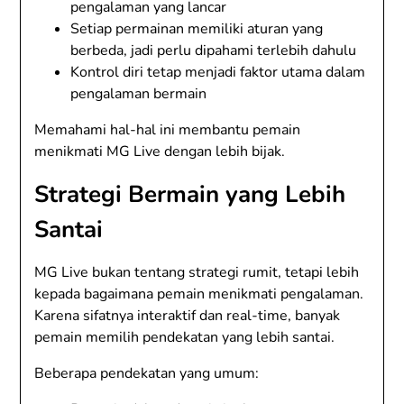
pengalaman yang lancar
Setiap permainan memiliki aturan yang
berbeda, jadi perlu dipahami terlebih dahulu
Kontrol diri tetap menjadi faktor utama dalam
pengalaman bermain
Memahami hal-hal ini membantu pemain
menikmati MG Live dengan lebih bijak.
Strategi Bermain yang Lebih
Santai
MG Live bukan tentang strategi rumit, tetapi lebih
kepada bagaimana pemain menikmati pengalaman.
Karena sifatnya interaktif dan real-time, banyak
pemain memilih pendekatan yang lebih santai.
Beberapa pendekatan yang umum: