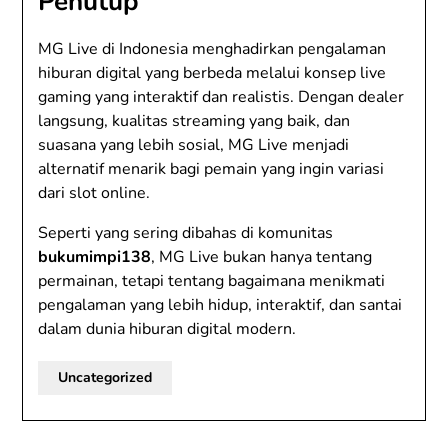
Penutup
MG Live di Indonesia menghadirkan pengalaman
hiburan digital yang berbeda melalui konsep live
gaming yang interaktif dan realistis. Dengan dealer
langsung, kualitas streaming yang baik, dan
suasana yang lebih sosial, MG Live menjadi
alternatif menarik bagi pemain yang ingin variasi
dari slot online.
Seperti yang sering dibahas di komunitas
bukumimpi138
, MG Live bukan hanya tentang
permainan, tetapi tentang bagaimana menikmati
pengalaman yang lebih hidup, interaktif, dan santai
dalam dunia hiburan digital modern.
Uncategorized