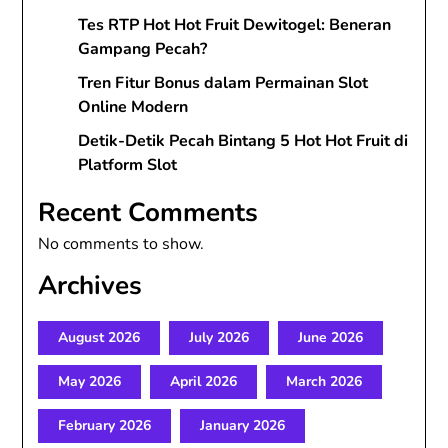
Tes RTP Hot Hot Fruit Dewitogel: Beneran
Gampang Pecah?
Tren Fitur Bonus dalam Permainan Slot
Online Modern
Detik-Detik Pecah Bintang 5 Hot Hot Fruit di
Platform Slot
Recent Comments
No comments to show.
Archives
August 2026
July 2026
June 2026
May 2026
April 2026
March 2026
February 2026
January 2026