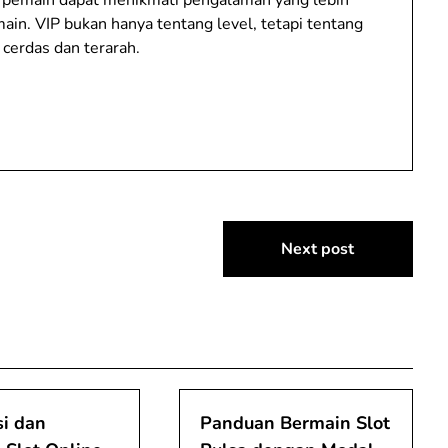
 pemain dapat menikmati pengalaman yang lebih
in. VIP bukan hanya tentang level, tetapi tentang
cerdas dan terarah.
Next post
si dan
Panduan Bermain Slot