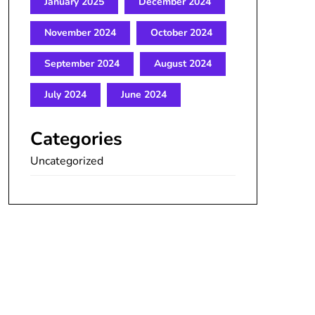
January 2025
December 2024
November 2024
October 2024
September 2024
August 2024
July 2024
June 2024
Categories
Uncategorized