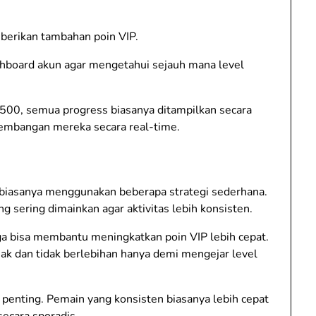
berikan tambahan poin VIP.
hboard akun agar mengetahui sejauh mana level
o500
, semua progress biasanya ditampilkan secara
kembangan mereka secara real-time.
 biasanya menggunakan beberapa strategi sederhana.
g sering dimainkan agar aktivitas lebih konsisten.
ga bisa membantu meningkatkan poin VIP lebih cepat.
jak dan tidak berlebihan hanya demi mengejar level
 penting. Pemain yang konsisten biasanya lebih cepat