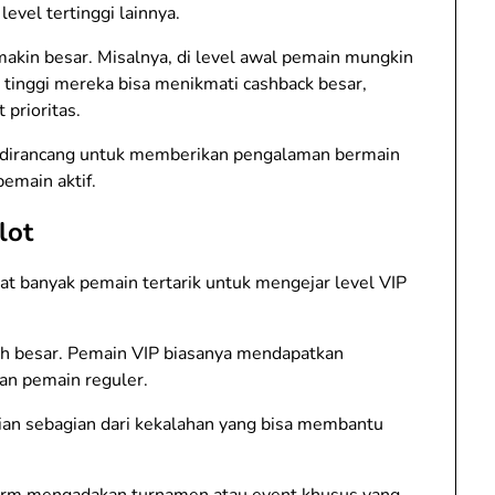
evel tertinggi lainnya.
akin besar. Misalnya, di level awal pemain mungkin
l tinggi mereka bisa menikmati cashback besar,
 prioritas.
ni dirancang untuk memberikan pengalaman bermain
emain aktif.
lot
 banyak pemain tertarik untuk mengejar level VIP
ih besar. Pemain VIP biasanya mendapatkan
an pemain reguler.
ian sebagian dari kekalahan yang bisa membantu