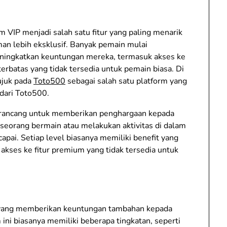
m VIP menjadi salah satu fitur yang paling menarik
an lebih eksklusif. Banyak pemain mulai
ningkatkan keuntungan mereka, termasuk akses ke
terbatas yang tidak tersedia untuk pemain biasa. Di
ujuk pada
Toto500
sebagai salah satu platform yang
 dari
Toto500
.
dirancang untuk memberikan penghargaan kepada
eseorang bermain atau melakukan aktivitas di dalam
capai. Setiap level biasanya memiliki benefit yang
akses ke fitur premium yang tidak tersedia untuk
 yang memberikan keuntungan tambahan kepada
ini biasanya memiliki beberapa tingkatan, seperti