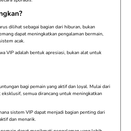
ecara sporadis.
ngkan?
rus dilihat sebagai bagian dari hiburan, bukan
 memang dapat meningkatkan pengalaman bermain,
sistem acak.
a VIP adalah bentuk apresiasi, bukan alat untuk
tungan bagi pemain yang aktif dan loyal. Mulai dari
 eksklusif, semua dirancang untuk meningkatkan
na sistem VIP dapat menjadi bagian penting dari
ktif dan menarik.